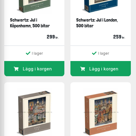
Schwartz: Jul i
Schwartz: Jul i London,
Köpenhamn, 500 bitar
500 bitar
299
259
kr.
kr.
I lager
I lager
Lägg i korgen
Lägg i korgen