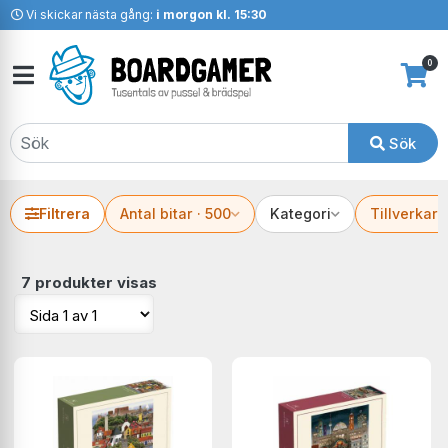
Vi skickar nästa gång:
i morgon kl. 15:30
0
Sök
Filtrera
Antal bitar · 500
Kategori
Tillverkare
7 produkter visas