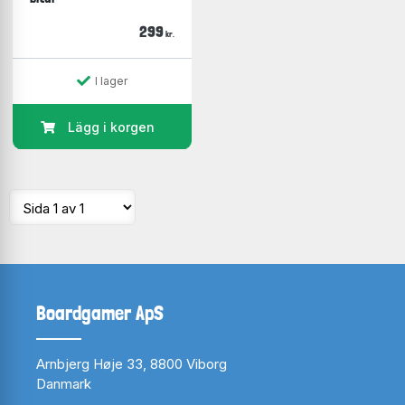
299
kr.
I lager
Lägg i korgen
Boardgamer ApS
Arnbjerg Høje 33, 8800 Viborg
Danmark