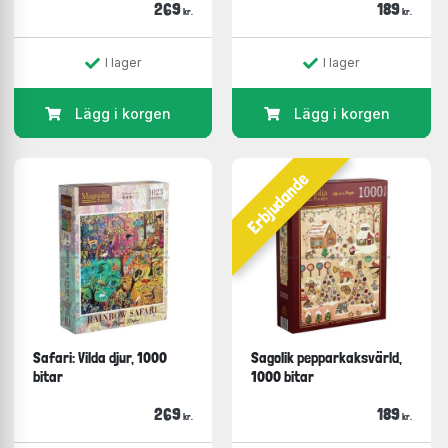
269
189
kr.
kr.
I lager
I lager
Lägg i korgen
Lägg i korgen
Erbjudande
Safari: Vilda djur, 1000
Sagolik pepparkaksvärld,
bitar
1000 bitar
269
189
kr.
kr.