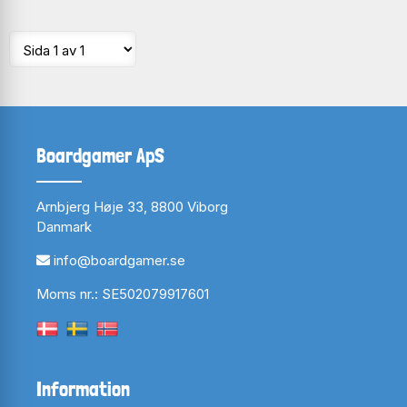
Boardgamer ApS
Arnbjerg Høje 33, 8800 Viborg
Danmark
info@boardgamer.se
Moms nr.: SE502079917601
Information