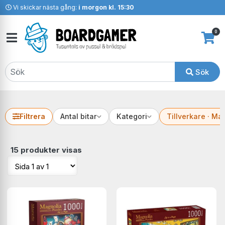
Vi skickar nästa gång:
i morgon kl. 15:30
0
Sök
Filtrera
Antal bitar
Kategori
Tillverkare · Ma
15 produkter visas