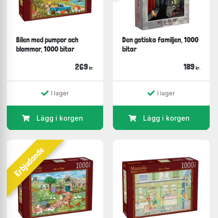
Bilen med pumpor och
Den gotiska familjen, 1000
blommor, 1000 bitar
bitar
269
189
kr.
kr.
I lager
I lager
Lägg i korgen
Lägg i korgen
Erbjudande