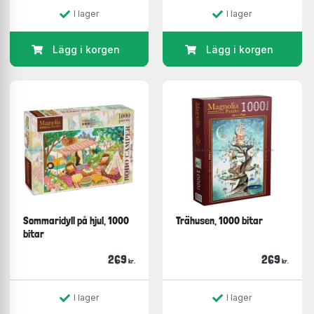
I lager
I lager
Lägg i korgen
Lägg i korgen
Sommaridyll på hjul, 1000
Trähusen, 1000 bitar
bitar
269
269
kr.
kr.
I lager
I lager