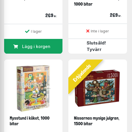
1000 bitar
269
269
kr.
kr.
Inte i lager
I lager
Slutsåld!
Lägg i korgen
Tyvärr
Erbjudande
Mysstund i köket, 1000
Nissarnas mysiga julgran,
bitar
1500 bitar