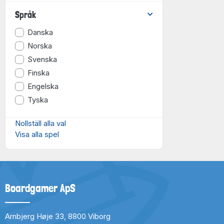
Språk
Danska
Norska
Svenska
Finska
Engelska
Tyska
Nollställ alla val
Visa alla spel
Boardgamer ApS
Arnbjerg Høje 33, 8800 Viborg