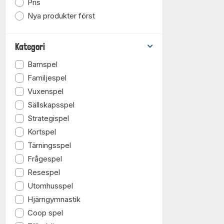
Pris
Nya produkter först
Kategori
Barnspel
Familjespel
Vuxenspel
Sällskapsspel
Strategispel
Kortspel
Tärningsspel
Frågespel
Resespel
Utomhusspel
Hjärngymnastik
Coop spel