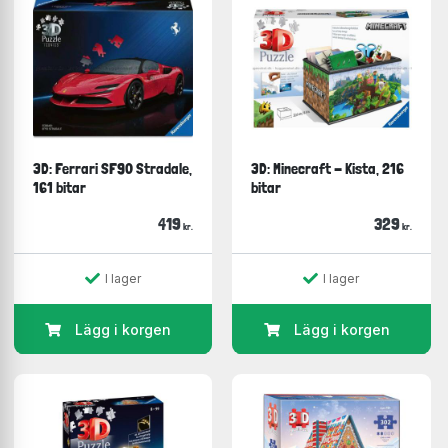
3D: Ferrari SF90 Stradale,
3D: Minecraft - Kista, 216
161 bitar
bitar
419
329
kr.
kr.
I lager
I lager
Lägg i korgen
Lägg i korgen