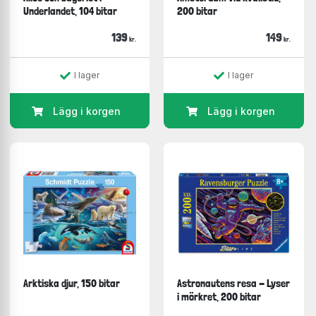
Underlandet, 104 bitar
200 bitar
139
149
kr.
kr.
I lager
I lager
Lägg i korgen
Lägg i korgen
Arktiska djur, 150 bitar
Astronautens resa - Lyser
i mörkret, 200 bitar