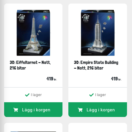
3D: Eiffeltornet - Natt,
3D: Empire State Building
216 bitar
- Natt, 216 bitar
419
419
kr.
kr.
I lager
I lager
Lägg i korgen
Lägg i korgen