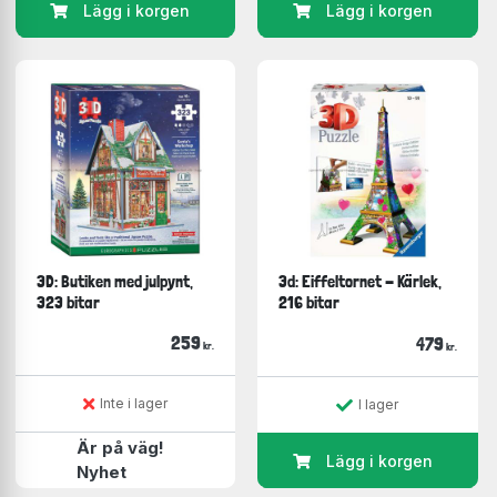
Lägg i korgen
Lägg i korgen
3D: Butiken med julpynt,
3d: Eiffeltornet - Kärlek,
323 bitar
216 bitar
259
479
kr.
kr.
Inte i lager
I lager
Är på väg!
Lägg i korgen
Nyhet