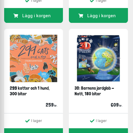
I lager
I lager
Lägg i korgen
Lägg i korgen
299 katter och 1 hund,
3D: Barnens jordglob -
300 bitar
Natt, 180 bitar
259
609
kr.
kr.
I lager
I lager