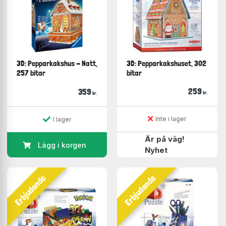
3D: Pepparkakshus - Natt,
3D: Pepparkakshuset, 302
257 bitar
bitar
259
359
kr.
kr.
Inte i lager
I lager
Är på väg!
Lägg i korgen
Nyhet
Erbjudande
Erbjudande