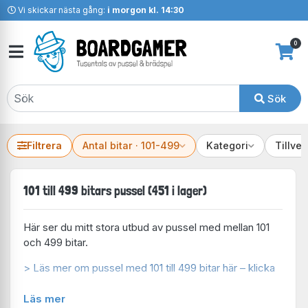
Vi skickar nästa gång:
i morgon kl. 14:30
0
Sök
Filtrera
Antal bitar · 101-499
Kategori
Tillve
101 till 499 bitars pussel (451 i lager)
Här ser du mitt stora utbud av pussel med mellan 101
och 499 bitar.
> Läs mer om pussel med 101 till 499 bitar här – klicka
Läs mer