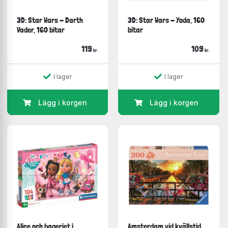
3D: Star Wars - Darth
3D: Star Wars - Yoda, 160
Vader, 160 bitar
bitar
119
109
kr.
kr.
I lager
I lager
Lägg i korgen
Lägg i korgen
Alice och bageriet i
Amsterdam vid kvällstid,