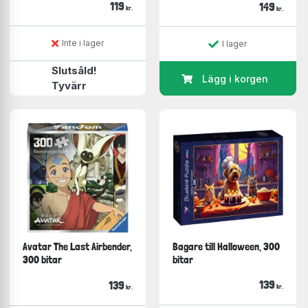
119
149
kr.
kr.
Inte i lager
I lager
Slutsåld!
Lägg i korgen
Tyvärr
Avatar The Last Airbender,
Bagare till Halloween, 300
300 bitar
bitar
139
139
kr.
kr.