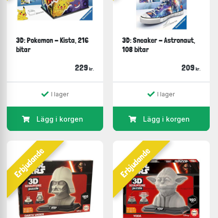
3D: Pokemon - Kista, 216
3D: Sneaker - Astronaut,
bitar
108 bitar
229
209
kr.
kr.
I lager
I lager
Lägg i korgen
Lägg i korgen
Erbjudande
Erbjudande