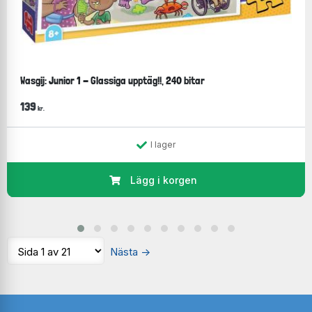
Wasgij: Junior 1 - Glassiga upptäg!!, 240 bitar
139
kr.
I lager
Lägg i korgen
Nästa
→