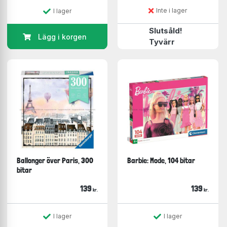
Inte i lager
I lager
Slutsåld!
Lägg i korgen
Tyvärr
Ballonger över Paris, 300
Barbie: Mode, 104 bitar
bitar
139
139
kr.
kr.
I lager
I lager