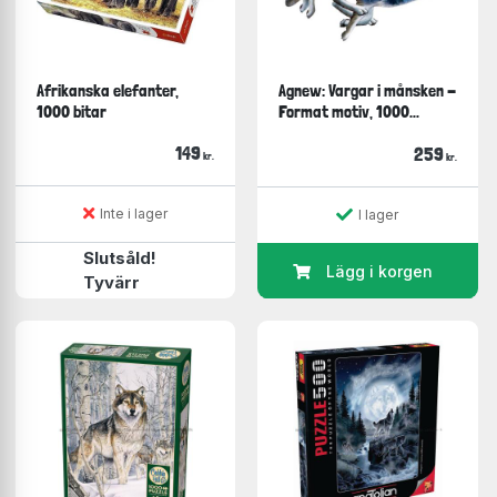
Afrikanska elefanter,
Agnew: Vargar i månsken -
1000 bitar
Format motiv, 1000...
149
259
kr.
kr.
Inte i lager
I lager
Slutsåld!
Lägg i korgen
Tyvärr