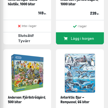
höstlöv, 1000 bitar
1000 bitar
149
239
kr.
kr.
Inte i lager
I lager
Slutsåld!
Lägg i korgen
Tyvärr
Anderson: Fjärilsträdgård,
Antarktis: Djur -
500 bitar
Rampussel, 66 bitar