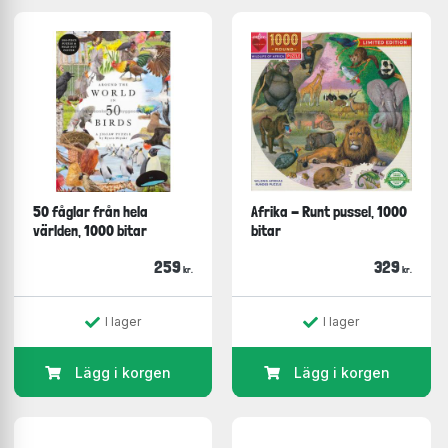
50 fåglar från hela
Afrika - Runt pussel, 1000
världen, 1000 bitar
bitar
259
329
kr.
kr.
I lager
I lager
Lägg i korgen
Lägg i korgen