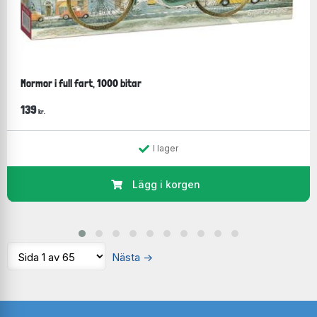
Mormor i full fart, 1000 bitar
139
kr.
I lager
Lägg i korgen
Nästa
→