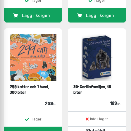
I lager
I lager
Lägg i korgen
Lägg i korgen
299 katter och 1 hund,
3D: Gorillafamiljen, 48
300 bitar
bitar
189
259
kr.
kr.
Inte i lager
I lager
Slutsåld!