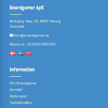
Boardgamer ApS
Arnbjerg Høje 33, 8800 Viborg
Danmark
info@boardgamer.se
Moms nr.: SE502079917601
Information
Om Boardgamer
Kontakt
Returvaror
Handelsvillkor