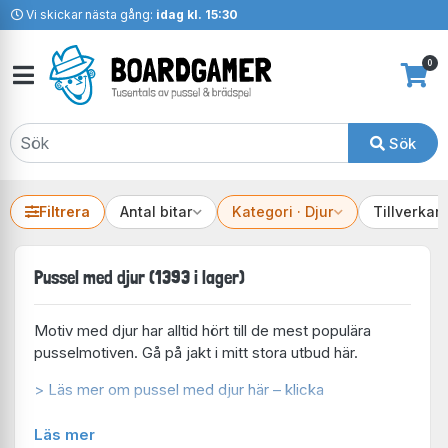
Vi skickar nästa gång:
idag kl. 15:30
0
Sök
Filtrera
Antal bitar
Kategori · Djur
Tillverkar
Pussel med djur (1393 i lager)
Motiv med djur har alltid hört till de mest populära
pusselmotiven. Gå på jakt i mitt stora utbud här.
> Läs mer om pussel med djur här – klicka
Läs mer