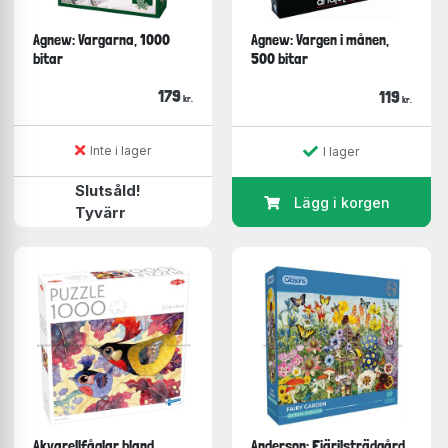
Agnew: Vargarna, 1000
Agnew: Vargen i månen,
bitar
500 bitar
179
119
kr.
kr.
Inte i lager
I lager
Slutsåld!
Lägg i korgen
Tyvärr
Akvarellfåglar bland
Anderson: Fjärilsträdgård,