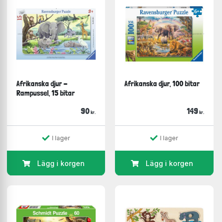
Afrikanska djur -
Afrikanska djur, 100 bitar
Rampussel, 15 bitar
90
149
kr.
kr.
I lager
I lager
Lägg i korgen
Lägg i korgen