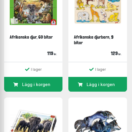
Afrikanska djur, 60 bitar
Afrikanska djurbarn, 9
bitar
119
129
kr.
kr.
I lager
I lager
Lägg i korgen
Lägg i korgen