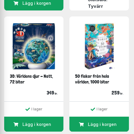
Lägg i korgen
Tyvärr
3D: Världens djur - Natt,
50 fiskar från hela
72 bitar
världen, 1000 bitar
349
259
kr.
kr.
I lager
I lager
Lägg i korgen
Lägg i korgen