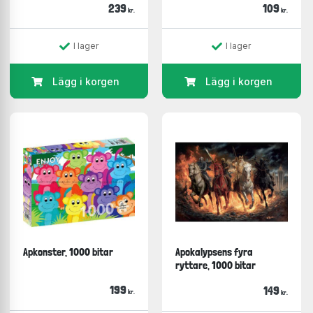
239
109
kr.
kr.
I lager
I lager
Lägg i korgen
Lägg i korgen
Apkonster, 1000 bitar
Apokalypsens fyra
ryttare, 1000 bitar
199
149
kr.
kr.