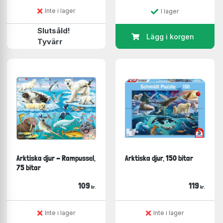
Inte i lager
I lager
Slutsåld!
Lägg i korgen
Tyvärr
Arktiska djur - Rampussel,
Arktiska djur, 150 bitar
75 bitar
109
119
kr.
kr.
Inte i lager
Inte i lager