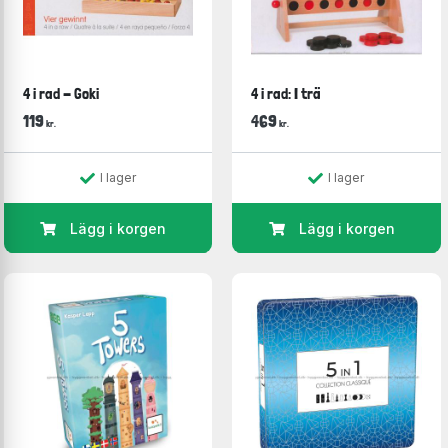
4 i rad - Goki
4 i rad: I trä
119
469
kr.
kr.
I lager
I lager
Lägg i korgen
Lägg i korgen