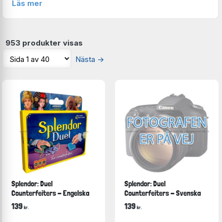
Läs mer
Här har jag samlat en rad roliga brädspel som jag anser
vara perfekta för en trevlig kväll vid köksbordet. Kom ihåg
att kontrollera vilken minimiålder och vilket minsta antal
953 produkter visas
spelare jag rekommenderar. Familjer varierar ju både vad
Nästa
→
gäller storleken och åldrarna. Längst upp till vänster kan
du sortera spelen och få fram exempelvis endast de spel
som passar till 4 spelare eller som har svenska spelregler.
Splendor: Duel
Splendor: Duel
Counterfeiters - Engelska
Counterfeiters - Svenska
139
139
kr.
kr.