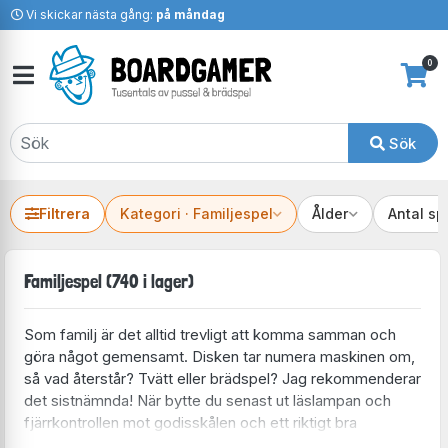
Vi skickar nästa gång:
på måndag
0
Sök
Filtrera
Kategori · Familjespel
Ålder
Antal sp
Familjespel (740 i lager)
Som familj är det alltid trevligt att komma samman och
göra något gemensamt. Disken tar numera maskinen om,
så vad återstår? Tvätt eller brädspel? Jag rekommenderar
det sistnämnda! När bytte du senast ut läslampan och
fjärrkontrollen mot godisskålen och ett riktigt bra
brädspel?