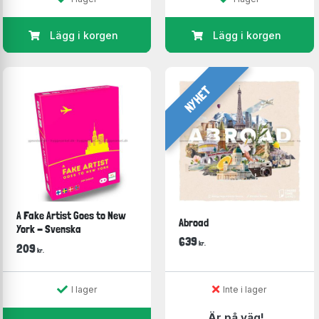
Lägg i korgen
Lägg i korgen
NYHET
A Fake Artist Goes to New
Abroad
York - Svenska
639
kr.
209
kr.
I lager
Inte i lager
Är på väg!