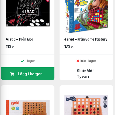
4 i rad - Från Alga
4 i rad - Från Game Factory
119
179
kr.
kr.
I lager
Inte i lager
Slutsåld!
Lägg i korgen
Tyvärr