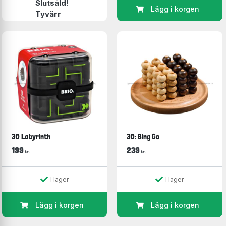
Slutsåld!
Lägg i korgen
Tyvärr
3D Labyrinth
3D: Bing Go
199
239
kr.
kr.
I lager
I lager
Lägg i korgen
Lägg i korgen