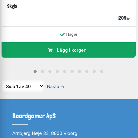
Skyjo
209
kr.
I lager
Lägg i korgen
Nästa
→
Boardgamer ApS
Arnbjerg Høje 33, 8800 Viborg