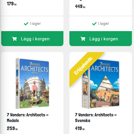
179
kr.
449
kr.
I lager
I lager
Lägg i korgen
Lägg i korgen
Erbjudande
7 Wonders: Architects -
7 Wonders: Architects -
Medals
Svenska
259
419
kr.
kr.