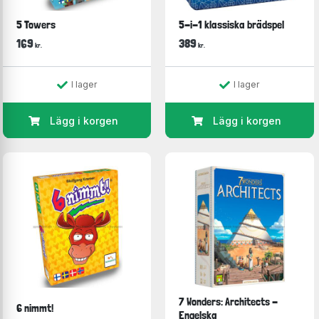
5 Towers
5-i-1 klassiska brädspel
169
389
kr.
kr.
I lager
I lager
Lägg i korgen
Lägg i korgen
7 Wonders: Architects -
6 nimmt!
Engelska