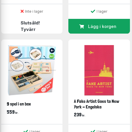
Inte i lager
I lager
Slutsåld!
Lägg i korgen
Tyvärr
A Fake Artist Goes to New
9 spel i en box
York - Engelska
559
kr.
239
kr.
I lager
I lager