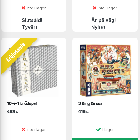
Inte i lager
Inte i lager
Slutsåld!
Är på väg!
Tyvärr
Nyhet
Erbjudande
10-i-1 brädspel
3 Ring Circus
499
419
kr.
kr.
Inte i lager
I lager