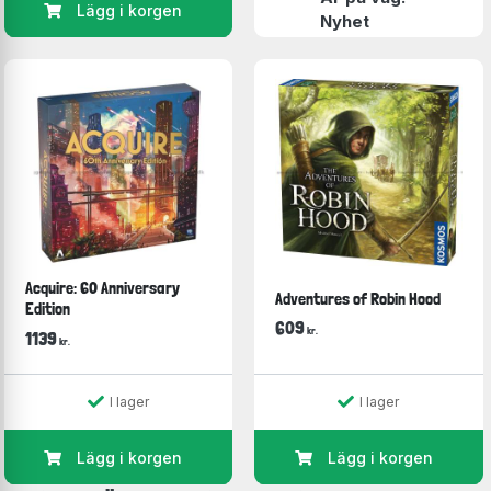
Lägg i korgen
Nyhet
Acquire: 60 Anniversary
Adventures of Robin Hood
Edition
609
kr.
1139
kr.
I lager
I lager
Lägg i korgen
Lägg i korgen