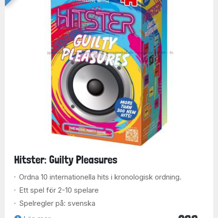
Hitster: Guilty Pleasures
Ordna 10 internationella hits i kronologisk ordning.
Ett spel för 2-10 spelare
Spelregler på: svenska