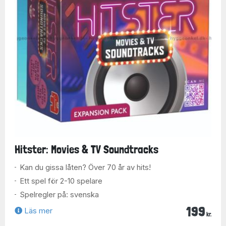
Hitster: Movies & TV Soundtracks
Kan du gissa låten? Över 70 år av hits!
Ett spel för 2-10 spelare
Spelregler på: svenska
199
Läs mer
kr.