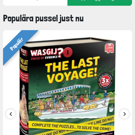
Populära pussel just nu
Populär