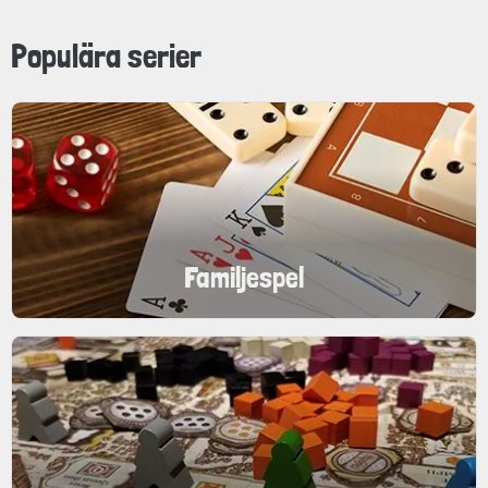
Populära serier
Familjespel