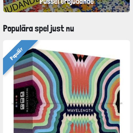
Pussel erbjudande
Populära spel just nu
Populär