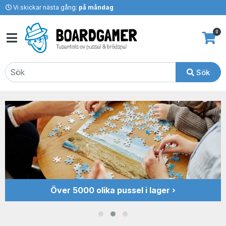
Vi skickar nästa gång:
på måndag
0
Sök
Över 5000 olika pussel i lager