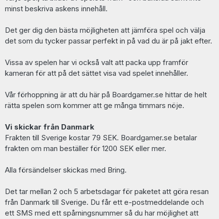
minst beskriva askens innehåll.
Det ger dig den bästa möjligheten att jämföra spel och välja
det som du tycker passar perfekt in på vad du är på jakt efter.
Vissa av spelen har vi också valt att packa upp framför
kameran för att på det sättet visa vad spelet innehåller.
Vår förhoppning är att du här på Boardgamer.se hittar de helt
rätta spelen som kommer att ge många timmars nöje.
Vi skickar från Danmark
Frakten till Sverige kostar 79 SEK. Boardgamer.se betalar
frakten om man beställer för 1200 SEK eller mer.
Alla försändelser skickas med Bring.
Det tar mellan 2 och 5 arbetsdagar för paketet att göra resan
från Danmark till Sverige. Du får ett e-postmeddelande och
ett SMS med ett spårningsnummer så du har möjlighet att