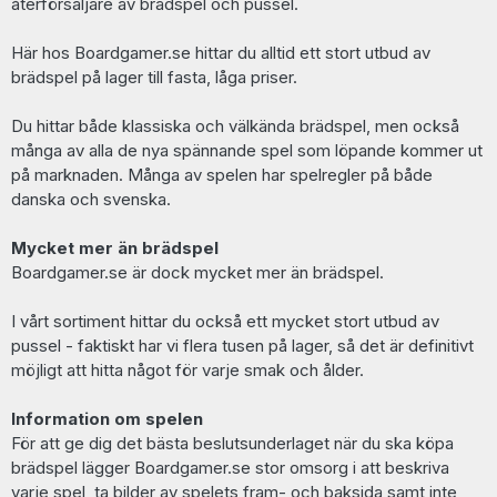
återförsäljare av brädspel och pussel.
Här hos Boardgamer.se hittar du alltid ett stort utbud av
brädspel på lager till fasta, låga priser.
Du hittar både klassiska och välkända brädspel, men också
många av alla de nya spännande spel som löpande kommer ut
på marknaden. Många av spelen har spelregler på både
danska och svenska.
Mycket mer än brädspel
Boardgamer.se är dock mycket mer än brädspel.
I vårt sortiment hittar du också ett mycket stort utbud av
pussel - faktiskt har vi flera tusen på lager, så det är definitivt
möjligt att hitta något för varje smak och ålder.
Information om spelen
För att ge dig det bästa beslutsunderlaget när du ska köpa
brädspel lägger Boardgamer.se stor omsorg i att beskriva
varje spel, ta bilder av spelets fram- och baksida samt inte