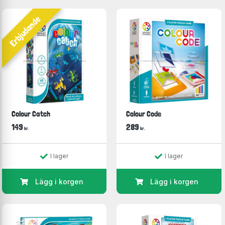
Erbjudande
Colour Catch
Colour Code
149
289
kr.
kr.
I lager
I lager
Lägg i korgen
Lägg i korgen