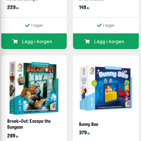
229
149
kr.
kr.
I lager
I lager
Lägg i korgen
Lägg i korgen
Break-Out: Escape the
Bunny Boo
Dungeon
379
kr.
289
kr.