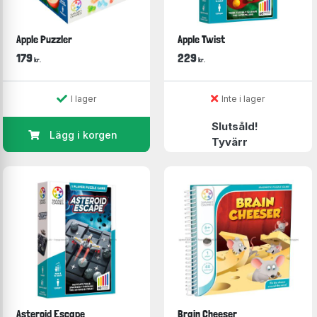
Apple Puzzler
Apple Twist
179
229
kr.
kr.
I lager
Inte i lager
Slutsåld!
Lägg i korgen
Tyvärr
Asteroid Escape
Brain Cheeser