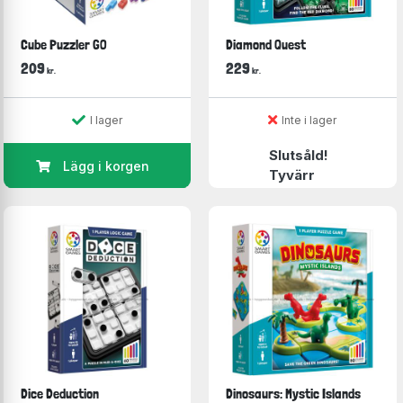
Cube Puzzler GO
Diamond Quest
209
229
kr.
kr.
I lager
Inte i lager
Slutsåld!
Lägg i korgen
Tyvärr
Dice Deduction
Dinosaurs: Mystic Islands