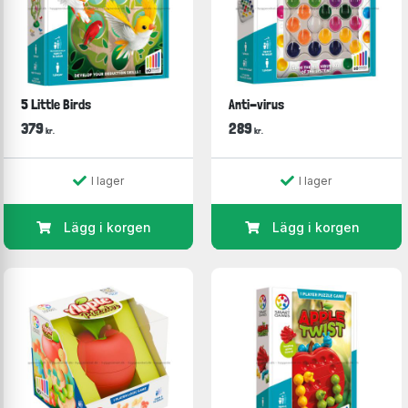
5 Little Birds
Anti-virus
379
289
kr.
kr.
I lager
I lager
Lägg i korgen
Lägg i korgen