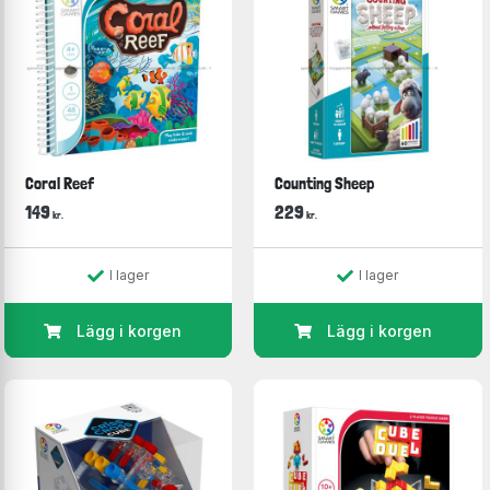
Coral Reef
Counting Sheep
149
229
kr.
kr.
I lager
I lager
Lägg i korgen
Lägg i korgen