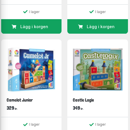
I lager
I lager
Lägg i korgen
Lägg i korgen
Camelot Junior
Castle Logix
329
349
kr.
kr.
I lager
I lager