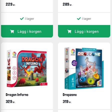
229
289
kr.
kr.
I lager
I lager
Lägg i korgen
Lägg i korgen
Dragon Inferno
Dropzone
329
319
kr.
kr.