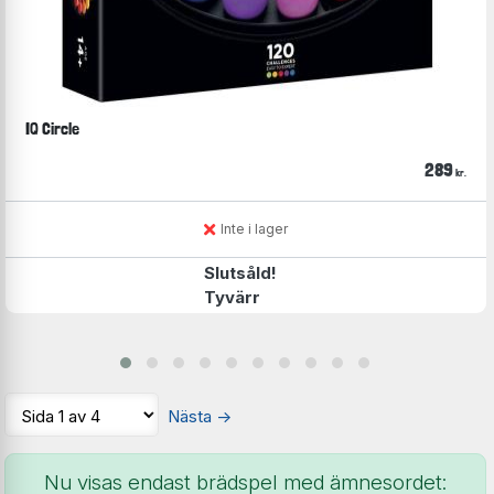
IQ Circle
289
kr.
Inte i lager
Slutsåld!
Tyvärr
Nästa
→
Nu visas endast brädspel med ämnesordet: