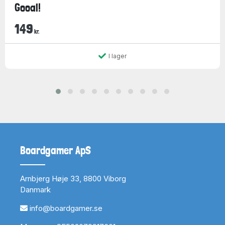
Gooal!
149
kr.
I lager
Boardgamer ApS
Arnbjerg Høje 33, 8800 Viborg
Danmark
info@boardgamer.se