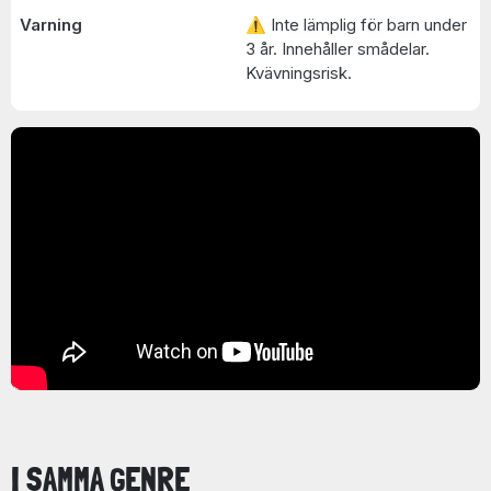
Varning
⚠ Inte lämplig för barn under
3 år. Innehåller smådelar.
Kvävningsrisk.
I SAMMA GENRE