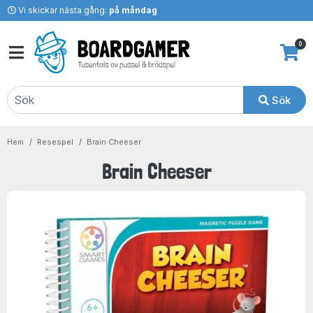
Vi skickar nästa gång:
på måndag
0
Sök
Hem
Resespel
Brain Cheeser
Brain Cheeser