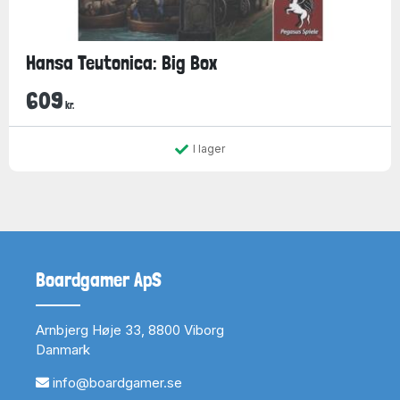
Hansa Teutonica: Big Box
609
kr.
I lager
Boardgamer ApS
Arnbjerg Høje 33, 8800 Viborg
Danmark
info@boardgamer.se