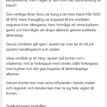
kandidaterna, men frågan är vem som blir nästa konung av
Irland?
Den verkliga Brian Boru var kung över hela Irland från 1002
till 1014. Hans framgång var kopplad till tre områden:
segrarna över vikingarna, hans förmåga att vinna kyrkans
gunst och förmågan att skapa allianser genom politiska
äktenskap.
Dessa områden går igen i spelet när man tar en titt på
spelets handlingskort och städer.
Varje område är en färg i spelet (på korten och i
städerna): rött är förknippat med strider, blått förknippas
med kyrkan och det gula kopplas till äktenskapliga
allianser.
Genom korten kan man vinna inflytande i Irlands städer
och regioner och kanske kan man ta sig hela vägen till
tronen.
Spelkartongen innehåller: