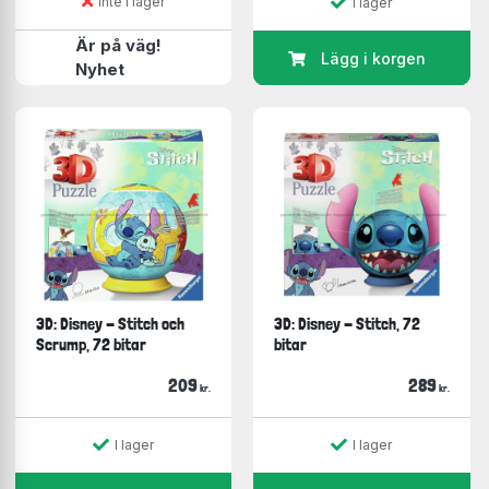
Inte i lager
I lager
Är på väg!
Lägg i korgen
Nyhet
3D: Disney - Stitch och
3D: Disney - Stitch, 72
Scrump, 72 bitar
bitar
209
289
kr.
kr.
I lager
I lager