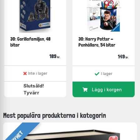
3D: Gorillafamiljen, 48
3D: Harry Potter -
bitar
Penhållare, 54 bitar
189
149
kr.
kr.
Inte i lager
I lager
Slutsåld!
Lägg i korgen
Tyvärr
Mest populära produkterna i kategorin
NYHET