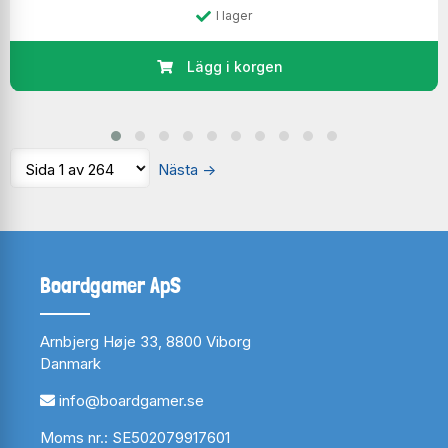
I lager
Lägg i korgen
Nästa
→
Boardgamer ApS
Arnbjerg Høje 33, 8800 Viborg
Danmark
info@boardgamer.se
Moms nr.: SE502079917601