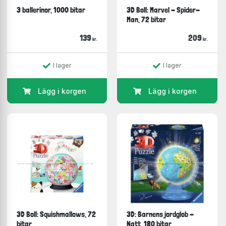
3 ballerinor, 1000 bitar
3D Boll: Marvel - Spider-
Man, 72 bitar
139
209
kr.
kr.
I lager
I lager
Lägg i korgen
Lägg i korgen
3D Boll: Squishmallows, 72
3D: Barnens jordglob -
bitar
Natt, 180 bitar