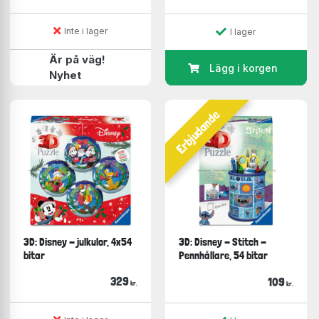
Inte i lager
I lager
Är på väg!
Lägg i korgen
Nyhet
Erbjudande
3D: Disney - julkulor, 4x54
3D: Disney - Stitch -
bitar
Pennhållare, 54 bitar
329
109
kr.
kr.