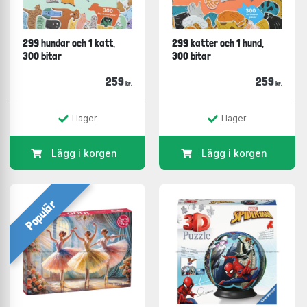
299 hundar och 1 katt,
299 katter och 1 hund,
300 bitar
300 bitar
259
259
kr.
kr.
I lager
I lager
Lägg i korgen
Lägg i korgen
Populär