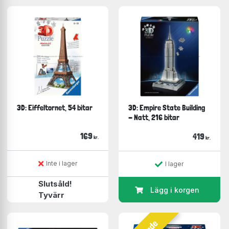
3D: Eiffeltornet, 54 bitar
3D: Empire State Building
- Natt, 216 bitar
169
419
kr.
kr.
Inte i lager
I lager
Slutsåld!
Lägg i korgen
Tyvärr