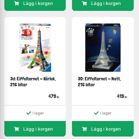
Lägg i korgen
Lägg i korgen
3d: Eiffeltornet - Kärlek,
3D: Eiffeltornet - Natt,
216 bitar
216 bitar
479
419
kr.
kr.
I lager
I lager
Lägg i korgen
Lägg i korgen