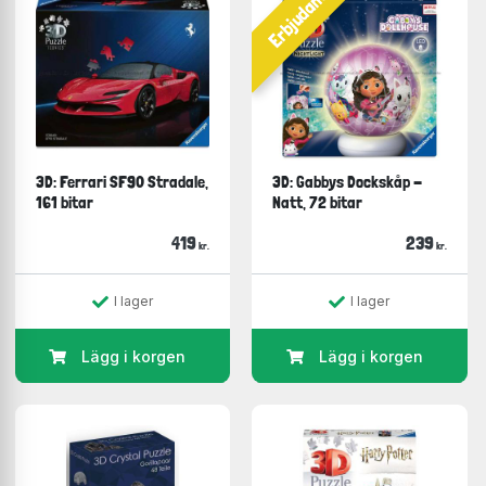
Erbjudande
3D: Ferrari SF90 Stradale,
3D: Gabbys Dockskåp -
161 bitar
Natt, 72 bitar
419
239
kr.
kr.
I lager
I lager
Lägg i korgen
Lägg i korgen