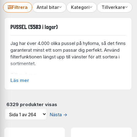
Filtrera
Antal bitar
Kategori
Tillverkare
PUSSEL (5583 i lager)
Jag har över 4.000 olika pussel på hyllorna, så det finns
garanterat minst ett som passar dig perfekt. Använd
filterfunktionen längst upp till vänster för att sortera i
sortimentet.
Tillverkare
Läs mer
Ravensburger
(862 i lager)
Bluebird
(451 i lager)
Enjoy
(401 i lager)
Clementoni
(356 i lager)
6329 produkter visas
Schmidt
(331 i lager)
Nästa
→
Eurographics
(264 i lager)
Art Puzzle
(253 i lager)
Cobble Hill
(251 i lager)
Trefl
(250 i lager)