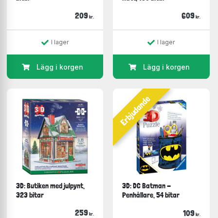
209
609
kr.
kr.
I lager
I lager
Lägg i korgen
Lägg i korgen
Erbjudande
3D: Butiken med julpynt,
3D: DC Batman -
323 bitar
Penhållare, 54 bitar
259
109
kr.
kr.