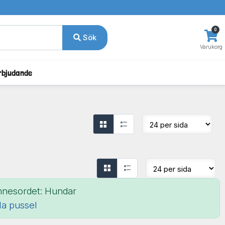
0
Sök
Varukorg
rbjudande
mnesordet: Hundar
lla pussel