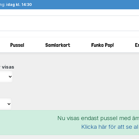
ång:
idag kl. 14:30
Pussel
Samlarkort
Funko Pop!
E
 visas
Nu visas endast pussel med ä
Klicka här för att se a