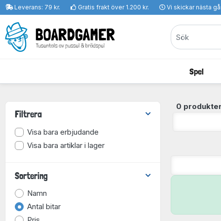
Leverans: 79 kr.
Gratis frakt över 1.200 kr.
Vi skickar nästa g
Spel
0 produkter
Filtrera
Visa bara erbjudande
Visa bara artiklar i lager
Sortering
Namn
Antal bitar
Pris