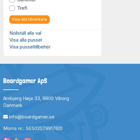
Trefl
Visa alla tillverkare
Nollställ alla val
Visa alla pussel
Visa pusseltillbehör
Boardgamer ApS
Arnbjerg Høje 33, 8800 Viborg
Danmark
info@boardgamer.se
Moms nr.: SE502079917601