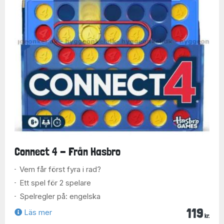
Connect 4 - Från Hasbro
Vem får först fyra i rad?
Ett spel för 2 spelare
Spelregler på: engelska
119
Läs mer
kr.