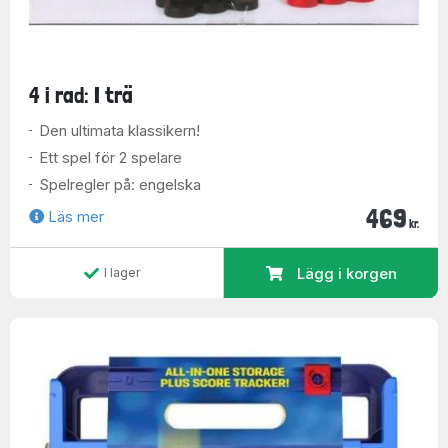
4 i rad: I trä
Den ultimata klassikern!
Ett spel för 2 spelare
Spelregler på: engelska
469
Läs mer
kr.
Lägg i korgen
I lager