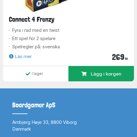
Connect 4 Frenzy
Fyra i rad med en twist
Ett spel för 2 spelare
Spelregler på: svenska
269
Läs mer
kr.
Lägg i korgen
I lager
Boardgamer ApS
Arnbjerg Høje 33, 8800 Viborg
Danmark