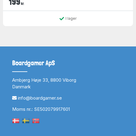
199
kr.
I lager
Boardgamer ApS
Arnbjerg Høje 33, 8800 Viborg
Danmark
info@boardgamer.se
Moms nr.: SE502079917601