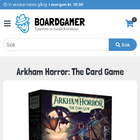
Vi skickar nästa gång:
i morgon kl. 15:30
0
Sök
Arkham Horror: The Card Game