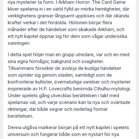
nya mysterier ta form. I Arkham Horror: The Card Game
kliver spelarna in i en värld fylld av mörka hemligheter, där
verklighetens gränser långsamt upplöses och där okända
krafter verkar i det fördolda. Historien börjar flera
månader efter de händelser som skakade Arkham, och
ett nytt kapitel öppnar sig för dem som vågar undersöka
sanningen.
I detta spel följer man en grupp utredare, var och en med
sina egna förmågor, bakgrund och svagheter.
Tillsammans försöker de avslöja de kusliga händelser
som sprider sig genom staden, samtidigt som de
konfronterar kultister, övernaturliga varelser och mysterier
inspirerade av H.P. Lovecrafts berömda Cthulhu-mytologi.
Under spelets gång utvecklas berättelsen i takt med
spelarnas val, och varje scenario kan ta nya och oväntade
riktningar, där både segrar och nederlag formar
berättelsen.
Denna utgåva markerar början på ett nytt kapitel i spelets
universum och fungerar både som en nystart för nya