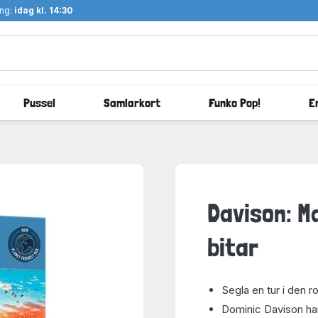
ång:
idag kl. 14:30
Pussel
Samlarkort
Funko Pop!
E
Davison: M
bitar
Segla en tur i den r
Dominic Davison har