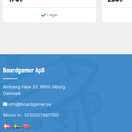
kr.
kr.
I lager
Boardgamer ApS
Arnbjerg Høje 33, 8800 Viborg
Danmark
info@boardgamer.se
Moms nr.: SE502079917601