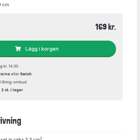
9 cm
169 kr.
Lägg i korgen
g kl. 14:30
larna
eller
Swish
ill Bring-ombud
2 st. i lager
ivning
2
ssel är cirka 3,3 cm
.