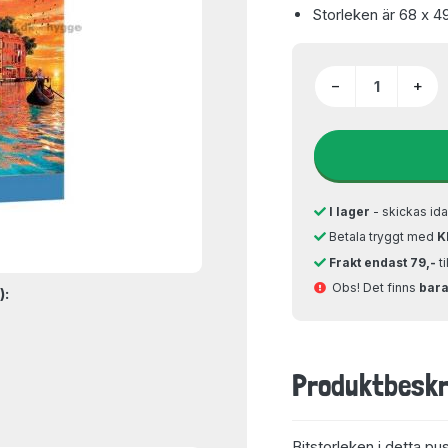
Storleken är 68 x 4
−
+
I lager
- skickas ida
Betala tryggt med
K
Frakt endast 79,-
t
Obs! Det finns
bara 
):
Produktbeskr
Bitstorleken i detta pu