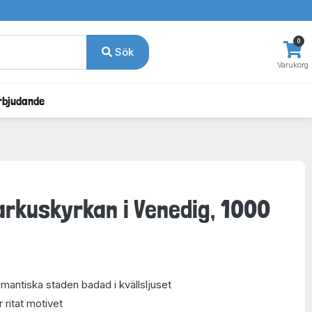
0
Sök
Varukorg
rbjudande
arkuskyrkan i Venedig, 1000
omantiska staden badad i kvällsljuset
 ritat motivet