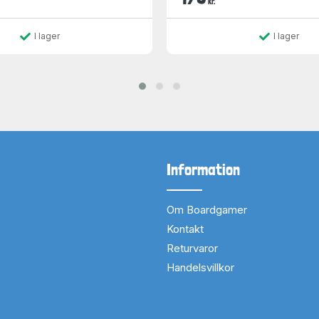
kr.
I lager
I lager
Information
Om Boardgamer
Kontakt
Returvaror
Handelsvillkor