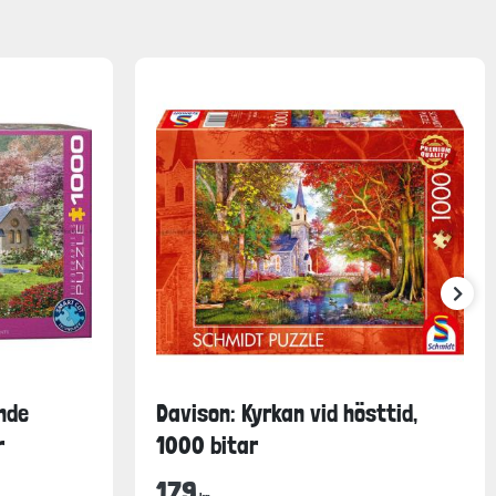
nde
Davison: Kyrkan vid hösttid,
r
1000 bitar
179