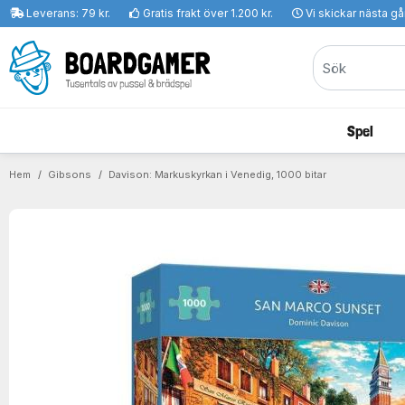
Leverans: 79 kr.
Gratis frakt över 1.200 kr.
Vi skickar nästa g
Spel
Hem
Gibsons
Davison: Markuskyrkan i Venedig, 1000 bitar