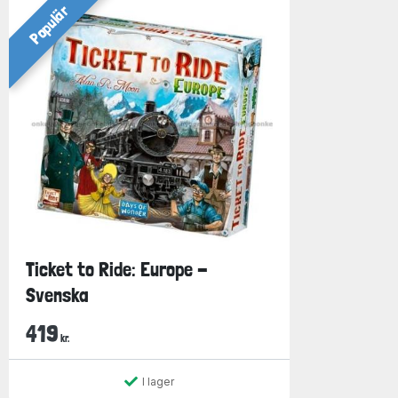
Populär
Ticket to Ride: Europe -
Svenska
419
kr.
I lager