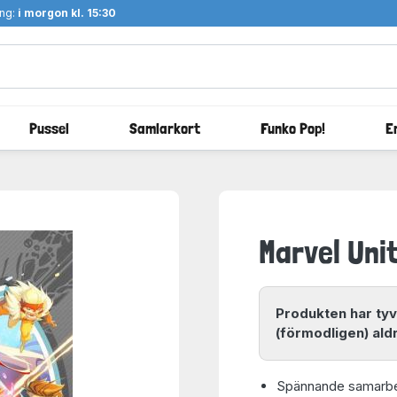
ång:
i morgon kl. 15:30
Pussel
Samlarkort
Funko Pop!
E
Marvel Uni
Produkten har tyv
(förmodligen) aldr
Spännande samarbe