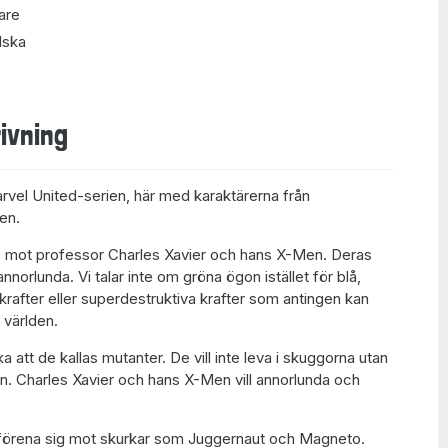
are
lska
ivning
arvel United-serien, här med karaktärerna från
en.
de mot professor Charles Xavier och hans X-Men. Deras
nnorlunda. Vi talar inte om gröna ögon istället för blå,
rafter eller superdestruktiva krafter som antingen kan
 världen.
a att de kallas mutanter. De vill inte leva i skuggorna utan
en. Charles Xavier och hans X-Men vill annorlunda och
örena sig mot skurkar som Juggernaut och Magneto.