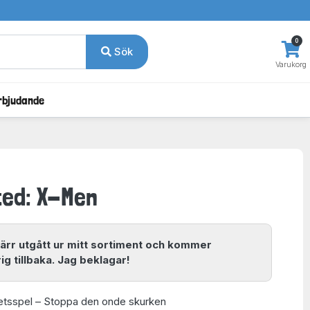
0
Sök
Varukorg
rbjudande
ted: X-Men
ärr utgått ur mitt sortiment och kommer
ig tillbaka. Jag beklagar!
tsspel – Stoppa den onde skurken