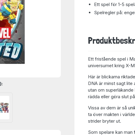
Ett spel för 1-5 spel
Spelregler på: enge
Produktbeskr
Ett fristående spel i M
universumet kring X-M
Här är blickarna rikta
DNA är minst sagt lite a
):
utan om superläkande k
rädda eller göra slut på
Vissa av dem är så unik
ta över makten i värld
strider bryter ut.
Som spelare kan man f