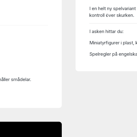
I en helt ny spelvarian
kontroll över skurken.
I asken hittar du:
Miniatyrfigurer i plast
Spelregler på engelska
håller smådelar.