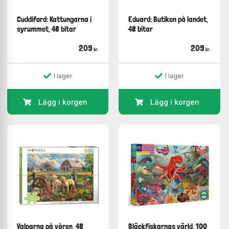
Cuddiford: Kattungarna i
Eduard: Butiken på landet,
syrummet, 48 bitar
48 bitar
209
209
kr.
kr.
I lager
I lager
Lägg i korgen
Lägg i korgen
Valparna på våren, 48
Bläckfiskarnas värld, 100