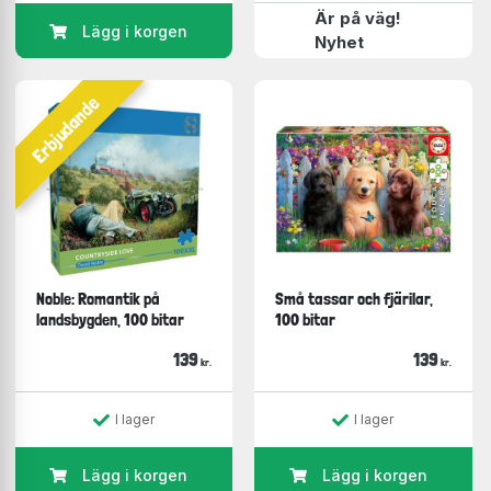
Är på väg!
Lägg i korgen
Nyhet
Erbjudande
Noble: Romantik på
Små tassar och fjärilar,
landsbygden, 100 bitar
100 bitar
139
139
kr.
kr.
I lager
I lager
Lägg i korgen
Lägg i korgen