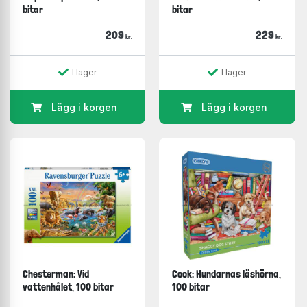
bitar
bitar
209
229
kr.
kr.
I lager
I lager
Lägg i korgen
Lägg i korgen
Chesterman: Vid
Cook: Hundarnas läshörna,
vattenhålet, 100 bitar
100 bitar