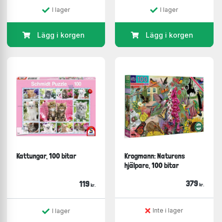
I lager
I lager
Lägg i korgen
Lägg i korgen
Kattungar, 100 bitar
Krogmann: Naturens
hjälpare, 100 bitar
379
119
kr.
kr.
Inte i lager
I lager