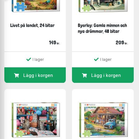
Livet på landet, 24 bitar
Byerley: Gamla minnen och
nya drömmar, 48 bitar
149
209
kr.
kr.
I lager
I lager
Lägg i korgen
Lägg i korgen