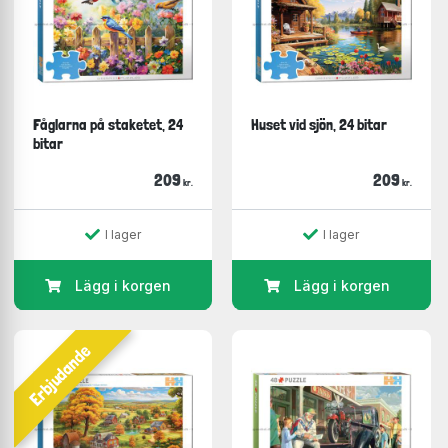
Fåglarna på staketet, 24
Huset vid sjön, 24 bitar
bitar
209
209
kr.
kr.
I lager
I lager
Lägg i korgen
Lägg i korgen
Erbjudande