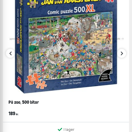
På zoo, 500 bitar
189
kr.
I lager