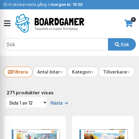
Vi skickar nästa gång:
i morgon kl. 15:30
0
Sök
Filtrera
Antal bitar
Kategori
Tillverkare
271 produkter visas
Nästa
→