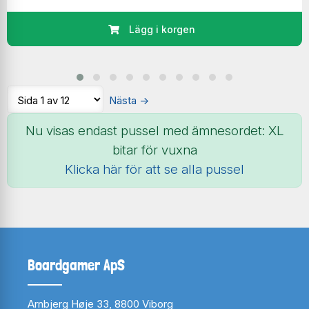
Lägg i korgen
Nästa
→
Nu visas endast pussel med ämnesordet: XL
bitar för vuxna
Klicka här för att se alla pussel
Boardgamer ApS
Arnbjerg Høje 33, 8800 Viborg