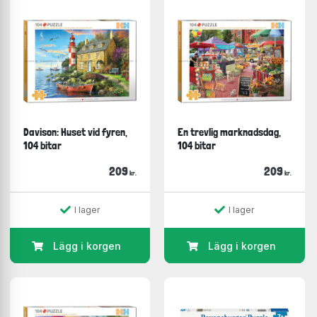
Davison: Huset vid fyren,
En trevlig marknadsdag,
104 bitar
104 bitar
209
209
kr.
kr.
I lager
I lager
Lägg i korgen
Lägg i korgen