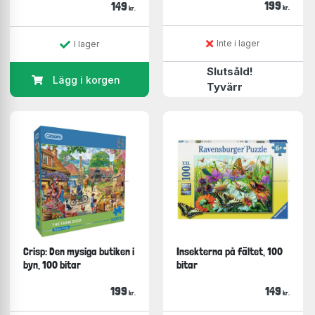
199
149
kr.
kr.
Inte i lager
I lager
Slutsåld!
Lägg i korgen
Tyvärr
Crisp: Den mysiga butiken i
Insekterna på fältet, 100
byn, 100 bitar
bitar
199
149
kr.
kr.