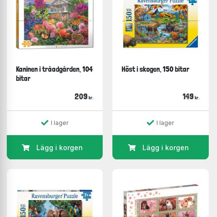
Kaninen i tråadgården, 104
Höst i skogen, 150 bitar
bitar
209
149
kr.
kr.
I lager
I lager
Lägg i korgen
Lägg i korgen