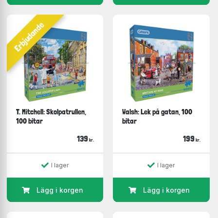
Erbjudande
T. Mitchell: Skolpatrullen,
Walsh: Lek på gatan, 100
100 bitar
bitar
139
199
kr.
kr.
I lager
I lager
Lägg i korgen
Lägg i korgen