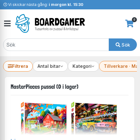
Vi skickar nästa gång:
i morgon kl. 15:30
0
Sök
Filtrera
Antal bitar
Kategori
Tillverkare · Ma
MasterPieces pussel (0 i lager)