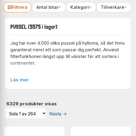
Filtrera
Antal bitar
Kategori
Tillverkare
PUSSEL (5575 i lager)
Jag har över 4.000 olika pussel på hyllorna, så det finns
garanterat minst ett som passar dig perfekt. Använd
filterfunktionen längst upp till vänster för att sortera i
sortimentet.
Tillverkare
Läs mer
Ravensburger
(862 i lager)
Bluebird
(451 i lager)
Enjoy
(401 i lager)
Clementoni
(355 i lager)
6329 produkter visas
Schmidt
(328 i lager)
Nästa
→
Eurographics
(264 i lager)
Art Puzzle
(253 i lager)
Cobble Hill
(251 i lager)
Trefl
(250 i lager)