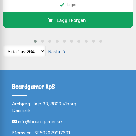
I lager
Lägg i korgen
Nästa
→
Boardgamer ApS
Arnbjerg Høje 33, 8800 Viborg
Danmark
info@boardgamer.se
Moms nr.: SE502079917601