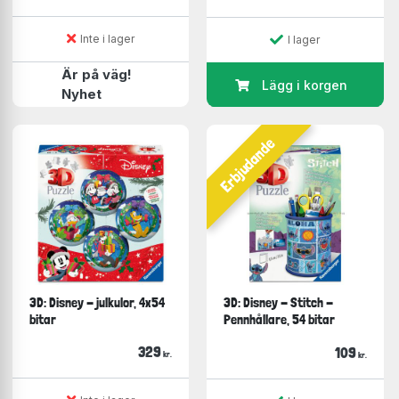
Inte i lager
I lager
Är på väg!
Lägg i korgen
Nyhet
Erbjudande
3D: Disney - julkulor, 4x54
3D: Disney - Stitch -
bitar
Pennhållare, 54 bitar
329
109
kr.
kr.