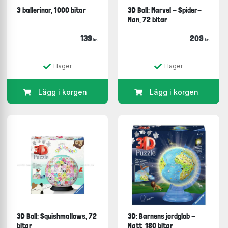
3 ballerinor, 1000 bitar
3D Boll: Marvel - Spider-
Man, 72 bitar
139
209
kr.
kr.
I lager
I lager
Lägg i korgen
Lägg i korgen
3D Boll: Squishmallows, 72
3D: Barnens jordglob -
bitar
Natt, 180 bitar