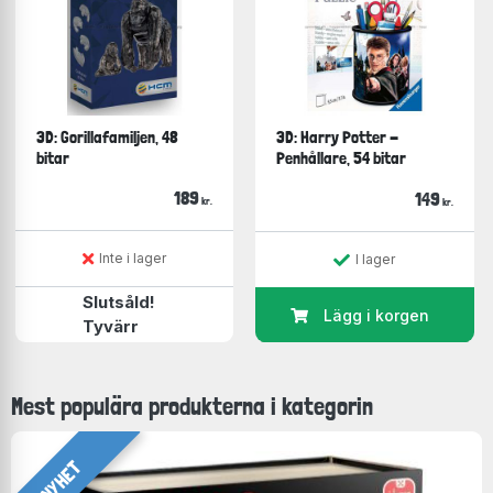
3D: Gorillafamiljen, 48
3D: Harry Potter -
bitar
Penhållare, 54 bitar
189
149
kr.
kr.
Inte i lager
I lager
Slutsåld!
Lägg i korgen
Tyvärr
Mest populära produkterna i kategorin
NYHET