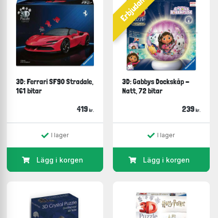
Erbjudande
3D: Ferrari SF90 Stradale,
3D: Gabbys Dockskåp -
161 bitar
Natt, 72 bitar
419
239
kr.
kr.
I lager
I lager
Lägg i korgen
Lägg i korgen