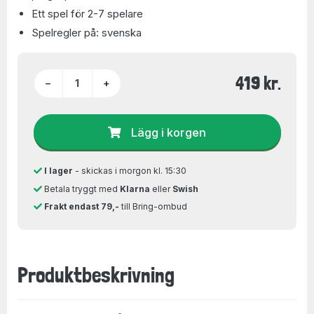
Ett spel för 2-7 spelare
Spelregler på: svenska
419 kr.
−
+
Lägg i korgen
I lager
- skickas i morgon kl. 15:30
Betala tryggt med
Klarna
eller
Swish
Frakt endast 79,-
till Bring-ombud
Produktbeskrivning