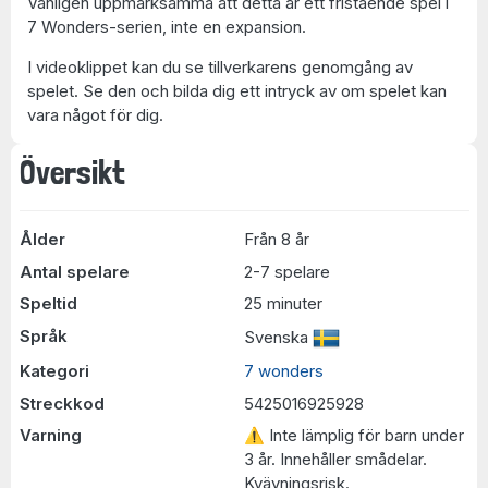
Vänligen uppmärksamma att detta är ett fristående spel i
7 Wonders-serien, inte en expansion.
I videoklippet kan du se tillverkarens genomgång av
spelet. Se den och bilda dig ett intryck av om spelet kan
vara något för dig.
Översikt
Ålder
Från 8 år
Antal spelare
2-7 spelare
Speltid
25 minuter
Språk
Svenska
Kategori
7 wonders
Streckkod
5425016925928
Varning
⚠ Inte lämplig för barn under
3 år. Innehåller smådelar.
Kvävningsrisk.