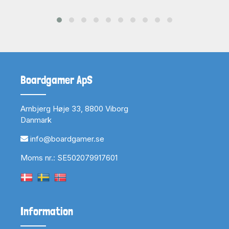
Boardgamer ApS
Arnbjerg Høje 33, 8800 Viborg
Danmark
info@boardgamer.se
Moms nr.: SE502079917601
Information