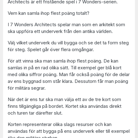
Architects är ett fristående spel i 7 Wonders-serien.
Vem kan samla ihop flest poäng totalt?
I 7 Wonders Architects spelar man som en arkitekt som
ska uppföra ett underverk från den antika världen.
Välj vilket underverk du vill bygga och se det ta form steg
för steg. Spelet går över flera omgångar.
För att vinna ska man samla ihop flest poäng. De kan
samlas in på en rad olika sätt. Till exempel ger blå kort
med olika siffror poäng. Man får också poäng för de delar
av ens byggnad som står klara. Dessutom får man poäng
för militära segrar.
När det är ens tur ska man välja ett av de tre kort som
finns tillgängliga på bordet. Kortet ska användas direkt
och turen tar därefter slut.
Korten representerar olika slags resurser och kan
användas för att bygga på ens underverk eller till exempel
öka den militära styrkan.