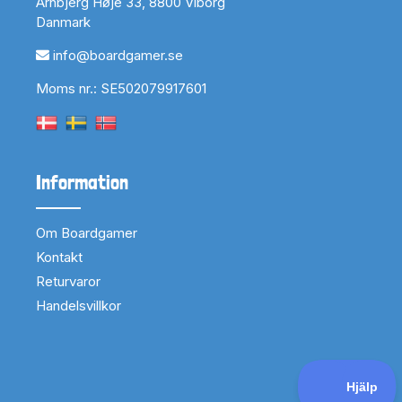
Arnbjerg Høje 33, 8800 Viborg
Danmark
info@boardgamer.se
Moms nr.: SE502079917601
Information
Om Boardgamer
Kontakt
Returvaror
Handelsvillkor