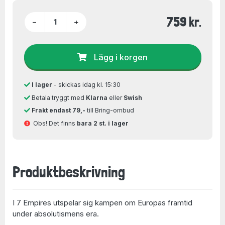
759 kr.
−
+
Lägg i korgen
I lager
- skickas idag kl. 15:30
Betala tryggt med
Klarna
eller
Swish
Frakt endast 79,-
till Bring-ombud
Obs! Det finns
bara 2 st. i lager
Produktbeskrivning
I 7 Empires utspelar sig kampen om Europas framtid
under absolutismens era.