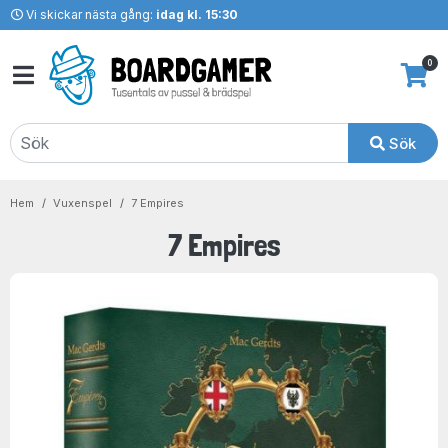
Vi skickar nästa gång:
idag kl. 15:30
0
Sök
Hem
Vuxenspel
7 Empires
7 Empires