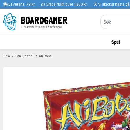
Leverans: 79 kr.
Gratis frakt över 1.200 kr.
Vi skickar nästa g
Spel
Hem
Familjespel
Ali Baba