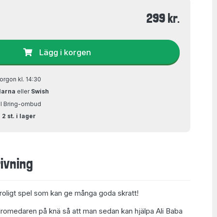
299 kr.
Lägg i korgen
orgon kl. 14:30
larna
eller
Swish
ill Bring-ombud
2 st. i lager
ivning
 roligt spel som kan ge många goda skratt!
romedaren på knä så att man sedan kan hjälpa Ali Baba