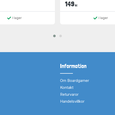
149
kr.
I lager
I lager
Information
Om Boardgamer
Kontakt
Returvaror
Handelsvillkor