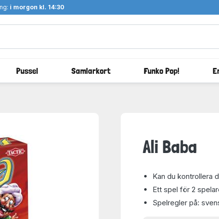
ång:
i morgon kl. 14:30
Pussel
Samlarkort
Funko Pop!
E
Ali Baba
Kan du kontrollera
Ett spel för 2 spelar
Spelregler på: sven