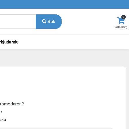
0
Sök
Varukorg
rbjudande
 dromedaren?
e
ska