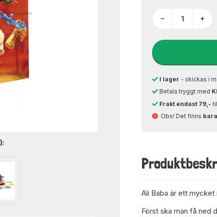
−
+
I lager
- skickas i m
Betala tryggt med
K
Frakt endast 79,-
t
Obs! Det finns
bara 
):
Produktbeskr
Ali Baba är ett mycket
Först ska man få ned d