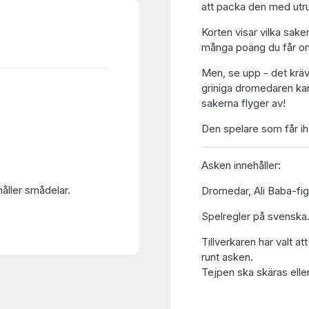
att packa den med utru
Korten visar vilka sak
många poäng du får om
Men, se upp - det krävs
griniga dromedaren kan 
sakerna flyger av!
Den spelare som får ih
Asken innehåller:
håller smådelar.
Dromedar, Ali Baba-fig
Spelregler på svenska
Tillverkaren har valt at
runt asken.
Tejpen ska skäras eller