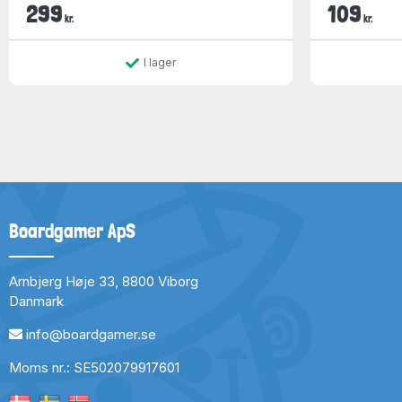
299
109
kr.
kr.
I lager
Boardgamer ApS
Arnbjerg Høje 33, 8800 Viborg
Danmark
info@boardgamer.se
Moms nr.: SE502079917601