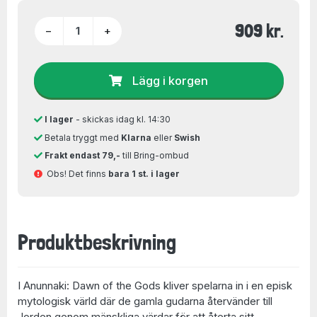
909 kr.
−
+
Lägg i korgen
I lager
- skickas idag kl. 14:30
Betala tryggt med
Klarna
eller
Swish
Frakt endast 79,-
till Bring-ombud
Obs! Det finns
bara 1 st. i lager
Produktbeskrivning
I Anunnaki: Dawn of the Gods kliver spelarna in i en episk
mytologisk värld där de gamla gudarna återvänder till
Jorden genom mänskliga värdar för att återta sitt