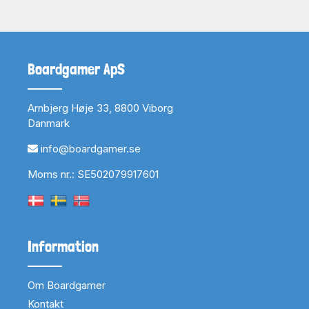
Boardgamer ApS
Arnbjerg Høje 33, 8800 Viborg
Danmark
info@boardgamer.se
Moms nr.: SE502079917601
Information
Om Boardgamer
Kontakt