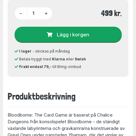
499 kr.
−
+
Lägg i korgen
I lager
- skickas på måndag
Betala tryggt med
Klarna
eller
Swish
Frakt endast 79,-
till Bring-ombud
Produktbeskrivning
Bloodborne: The Card Game
är baserat på Chalice
Dungeons från konsolspelet Bloodborne - de ständigt
växlande labyrinterna och gravkamrarna konstruerade av
Great Ones under ruinstaden Yharnam, där det vimlar av