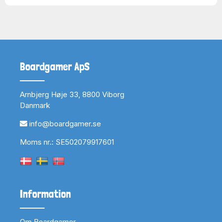
Boardgamer ApS
Arnbjerg Høje 33, 8800 Viborg
Danmark
info@boardgamer.se
Moms nr.: SE502079917601
Information
Om Boardgamer