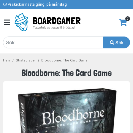
Vi skickar nästa gång:
på måndag
0
Sök
Hem
Strategispel
Bloodborne: The Card Game
Bloodborne: The Card Game