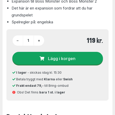
Expansion till Boss Monster och Boss Monster 2
Det här är en expansion som fordrar att du har
grundspelet
Spelregler på: engelska
119 kr.
−
+
Lägg i korgen
I lager
- skickas idag kl. 15:30
Betala tryggt med
Klarna
eller
Swish
Frakt endast 79,-
till Bring-ombud
Obs! Det finns
bara 1 st. i lager