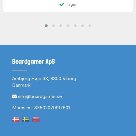
I lager
Boardgamer ApS
Arnbjerg Høje 33, 8800 Viborg
Danmark
info@boardgamer.se
Moms nr.: SE502079917601