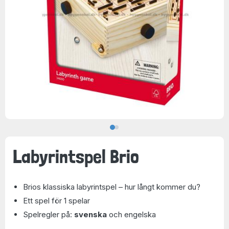
Labyrintspel Brio
Brios klassiska labyrintspel – hur långt kommer du?
Ett spel för 1 spelar
Spelregler på:
svenska
och engelska