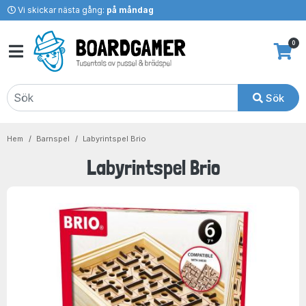
Vi skickar nästa gång:
på måndag
0
Sök
Hem
Barnspel
Labyrintspel Brio
Labyrintspel Brio