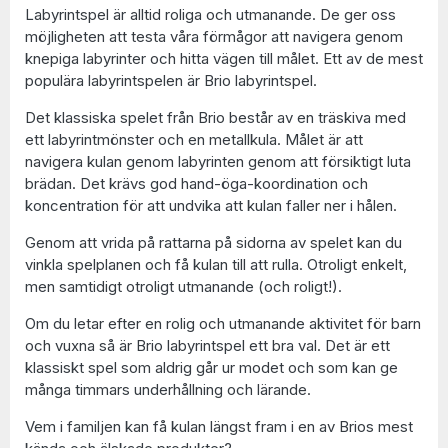
Labyrintspel är alltid roliga och utmanande. De ger oss
möjligheten att testa våra förmågor att navigera genom
knepiga labyrinter och hitta vägen till målet. Ett av de mest
populära labyrintspelen är Brio labyrintspel.
Det klassiska spelet från Brio består av en träskiva med
ett labyrintmönster och en metallkula. Målet är att
navigera kulan genom labyrinten genom att försiktigt luta
brädan. Det krävs god hand-öga-koordination och
koncentration för att undvika att kulan faller ner i hålen.
Genom att vrida på rattarna på sidorna av spelet kan du
vinkla spelplanen och få kulan till att rulla. Otroligt enkelt,
men samtidigt otroligt utmanande (och roligt!).
Om du letar efter en rolig och utmanande aktivitet för barn
och vuxna så är Brio labyrintspel ett bra val. Det är ett
klassiskt spel som aldrig går ur modet och som kan ge
många timmars underhållning och lärande.
Vem i familjen kan få kulan längst fram i en av Brios mest