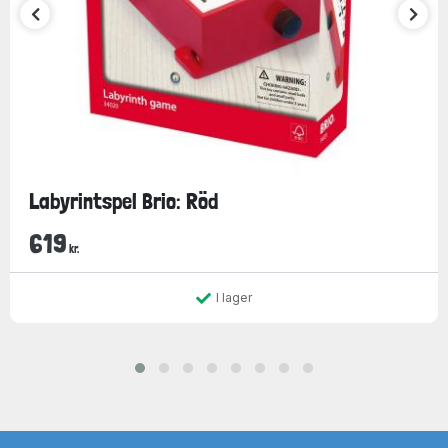
Labyrintspel Brio: Röd
619
kr.
I lager