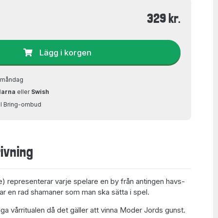
329 kr.
Lägg i korgen
å måndag
larna
eller
Swish
ill Bring-ombud
ivning
e) representerar varje spelare en by från antingen havs-
 har en rad shamaner som man ska sätta i spel.
iga vårritualen då det gäller att vinna Moder Jords gunst.