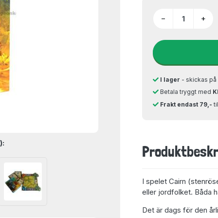
−
+
I lager
- skickas p
Betala tryggt med
K
Frakt endast 79,-
t
):
Produktbeskr
I spelet Cairn (stenrös
eller jordfolket. Båda
Det är dags för den årl