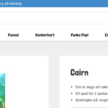
ång:
på måndag
Pussel
Samlarkort
Funko Pop!
E
Cairn
Det är dags att vakn
Ett spel för 2 spelar
Spelregler på: enge