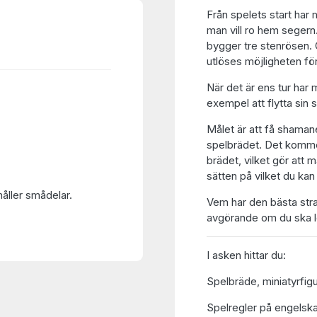
Från spelets start har
man vill ro hem segern
bygger tre stenrösen. 
utlöses möjligheten för
När det är ens tur har m
exempel att flytta sin s
Målet är att få shamane
spelbrädet. Det kommer 
brädet, vilket gör att
sätten på vilket du kan
håller smådelar.
Vem har den bästa stra
avgörande om du ska 
I asken hittar du:
Spelbräde, miniatyrfigur
Spelregler på engelska