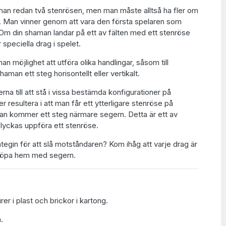
 man redan två stenrösen, men man måste alltså ha fler om
. Man vinner genom att vara den första spelaren som
Om din shaman landar på ett av fälten med ett stenröse
 speciella drag i spelet.
an möjlighet att utföra olika handlingar, såsom till
haman ett steg horisontellt eller vertikalt.
rna till att stå i vissa bestämda konfigurationer på
resultera i att man får ett ytterligare stenröse på
 man kommer ett steg närmare segern. Detta är ett av
 lyckas uppföra ett stenröse.
tegin för att slå motståndaren? Kom ihåg att varje drag är
löpa hem med segern.
er i plast och brickor i kartong.
.