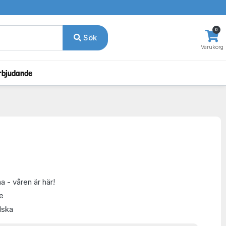
0
Sök
Varukorg
rbjudande
a - våren är här!
e
lska