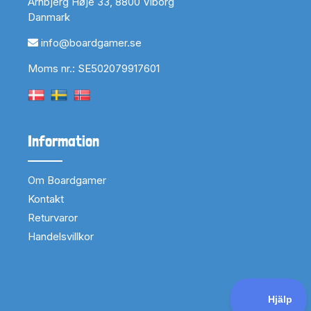
Arnbjerg Høje 33, 8800 Viborg
Danmark
info@boardgamer.se
Moms nr.: SE502079917601
Information
Om Boardgamer
Kontakt
Returvaror
Handelsvillkor