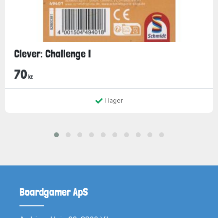
Clever: Challenge I
70
kr.
I lager
Boardgamer ApS