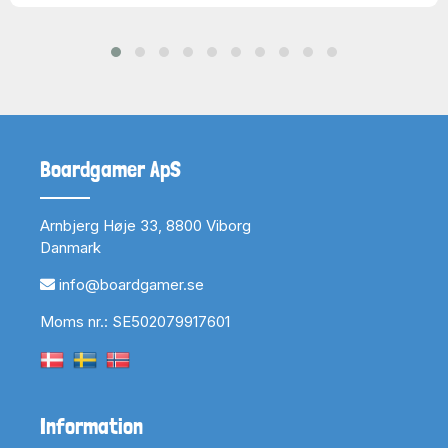
Boardgamer ApS
Arnbjerg Høje 33, 8800 Viborg
Danmark
info@boardgamer.se
Moms nr.: SE502079917601
Information