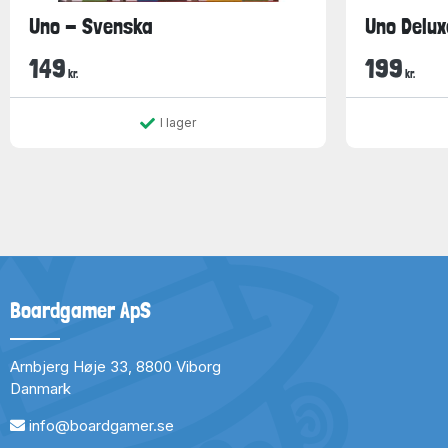
Uno - Svenska
Uno Delux
149
199
kr.
kr.
I lager
Boardgamer ApS
Arnbjerg Høje 33, 8800 Viborg
Danmark
info@boardgamer.se