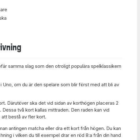
lare
ska
ivning
efär samma slag som den otroligt populära spelklassikern
 i Uno, om du är den spelare som blir först med att bli av
ort. Därutöver ska det vid sidan av korthögen placeras 2
. Dessa två kort kallas mittraden. Den raden kan vid
att bestå av fler kort.
man antingen matcha eller dra ett kort från högen. Du kan
ning i vilken du till exempel drar en röd 8:a från din hand