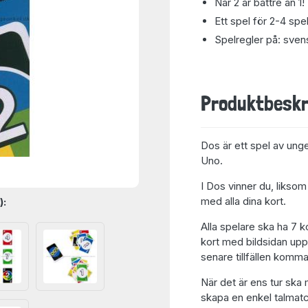
När 2 är bättre än 1!
Ett spel för 2-4 spe
Spelregler på: sven
Produktbeskr
Dos är ett spel av ung
Uno.
I Dos vinner du, liksom
med alla dina kort.
):
Alla spelare ska ha 7 k
kort med bildsidan upp
senare tillfällen komma 
När det är ens tur ska 
skapa en enkel talmatch