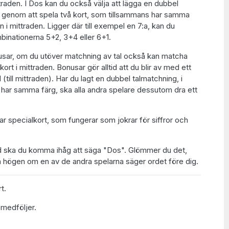
traden. I Dos kan du också välja att lägga en dubbel
s genom att spela två kort, som tillsammans har samma
 i mittraden. Ligger där till exempel en 7:a, kan du
binationerna 5+2, 3+4 eller 6+1.
usar, om du utöver matchning av tal också kan matcha
kort i mittraden. Bonusar gör alltid att du blir av med ett
 (till mittraden). Har du lagt en dubbel talmatchning, i
 har samma färg, ska alla andra spelare dessutom dra ett
ar specialkort, som fungerar som jokrar för siffror och
nd ska du komma ihåg att säga "Dos". Glömmer du det,
ån högen om en av de andra spelarna säger ordet före dig.
t.
medföljer.