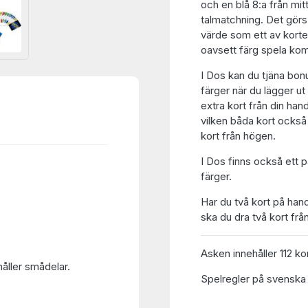
och en blå 8:a från mit
talmatchning. Det gör
värde som ett av korten
oavsett färg spela kom
I Dos kan du tjäna bon
färger när du lägger ut 
extra kort från din hand
vilken båda kort också
kort från högen.
I Dos finns också ett p
färger.
Har du två kort på ha
ska du dra två kort fr
Asken innehåller 112 kor
håller smådelar.
Spelregler på svenska 