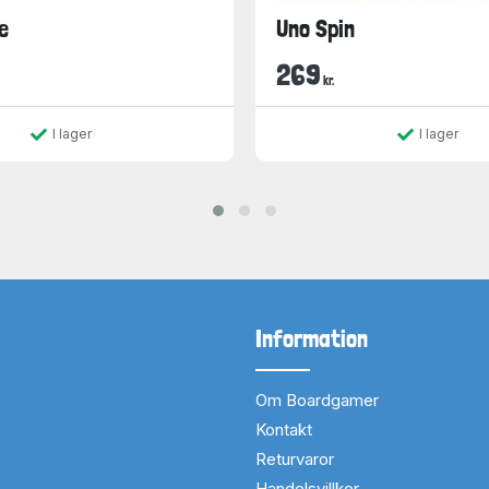
e
Uno Spin
269
kr.
I lager
I lager
Information
Om Boardgamer
Kontakt
Returvaror
Handelsvillkor