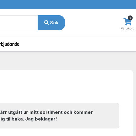
0
Sök
Varukorg
rbjudande
ärr utgått ur mitt sortiment och kommer
ig tillbaka. Jag beklagar!