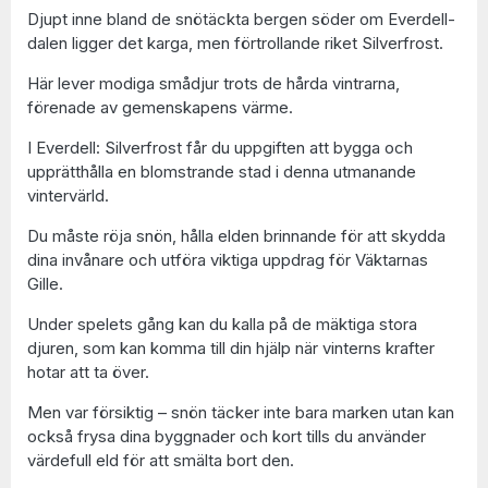
Djupt inne bland de snötäckta bergen söder om Everdell-
dalen ligger det karga, men förtrollande riket Silverfrost.
Här lever modiga smådjur trots de hårda vintrarna,
förenade av gemenskapens värme.
I Everdell: Silverfrost får du uppgiften att bygga och
upprätthålla en blomstrande stad i denna utmanande
vintervärld.
Du måste röja snön, hålla elden brinnande för att skydda
dina invånare och utföra viktiga uppdrag för Väktarnas
Gille.
Under spelets gång kan du kalla på de mäktiga stora
djuren, som kan komma till din hjälp när vinterns krafter
hotar att ta över.
Men var försiktig – snön täcker inte bara marken utan kan
också frysa dina byggnader och kort tills du använder
värdefull eld för att smälta bort den.