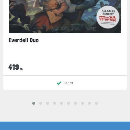
Everdell Duo
419
kr.
I lager