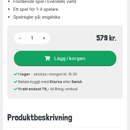
Fristående spel i Everdells värld
Ett spel för 1-4 spelare
Spelregler på: engelska
579 kr.
−
+
Lägg i korgen
I lager
- skickas i morgon kl. 15:30
Betala tryggt med
Klarna
eller
Swish
Frakt endast 79,-
till Bring-ombud
Produktbeskrivning