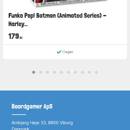
Funko Pop! Batman (Animated Series) -
Harley...
179
kr.
I lager
Boardgamer ApS
Arnbjerg Høje 33, 8800 Viborg
Danmark