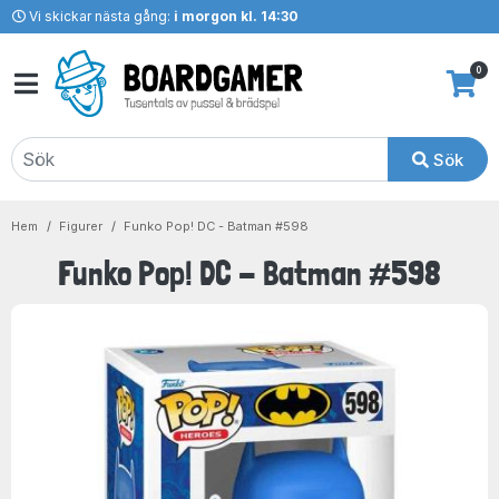
Vi skickar nästa gång:
i morgon kl. 14:30
0
Sök
Hem
Figurer
Funko Pop! DC - Batman #598
Funko Pop! DC - Batman #598