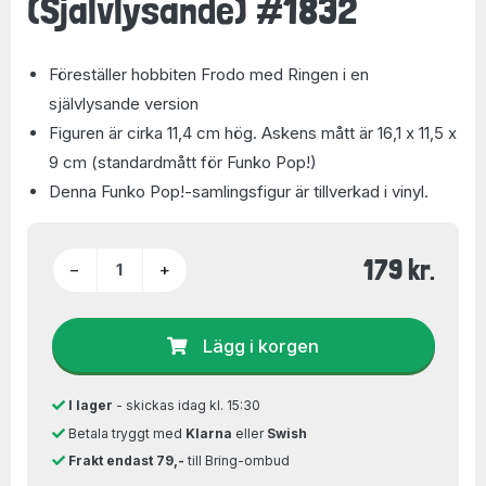
(Självlysande) #1832
Föreställer hobbiten Frodo med Ringen i en
självlysande version
Figuren är cirka 11,4 cm hög. Askens mått är 16,1 x 11,5 x
9 cm (standardmått för Funko Pop!)
Denna Funko Pop!-samlingsfigur är tillverkad i vinyl.
179 kr.
−
+
Lägg i korgen
I lager
- skickas idag kl. 15:30
Betala tryggt med
Klarna
eller
Swish
Frakt endast 79,-
till Bring-ombud