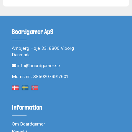
Boardgamer ApS
Arnbjerg Høje 33, 8800 Viborg
Danmark
info@boardgamer.se
Moms nr.: SE502079917601
Information
Om Boardgamer
Kontakt