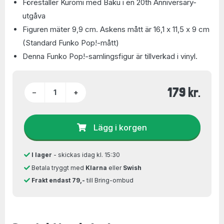
Föreställer Kuromi med Baku i en 20th Anniversary-
utgåva
Figuren mäter 9,9 cm. Askens mått är 16,1 x 11,5 x 9 cm
(Standard Funko Pop!-mått)
Denna Funko Pop!-samlingsfigur är tillverkad i vinyl.
179 kr.
−
+
Lägg i korgen
I lager
- skickas idag kl. 15:30
Betala tryggt med
Klarna
eller
Swish
Frakt endast 79,-
till Bring-ombud