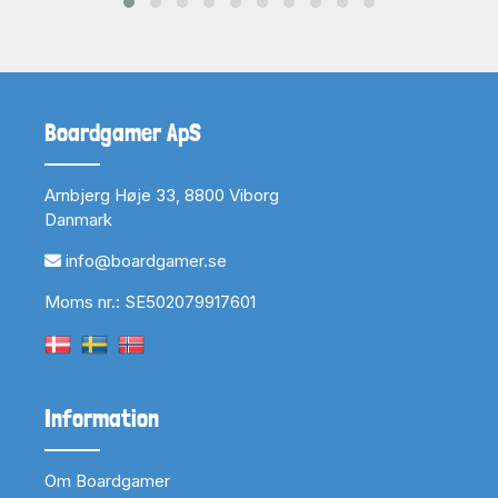
Boardgamer ApS
Arnbjerg Høje 33, 8800 Viborg
Danmark
info@boardgamer.se
Moms nr.: SE502079917601
Information
Om Boardgamer