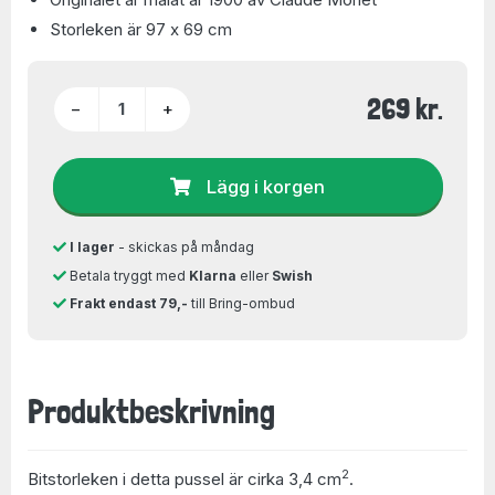
Storleken är 97 x 69 cm
269 kr.
−
+
Lägg i korgen
I lager
- skickas på måndag
Betala tryggt med
Klarna
eller
Swish
Frakt endast 79,-
till Bring-ombud
Produktbeskrivning
2
Bitstorleken i detta pussel är cirka 3,4 cm
.