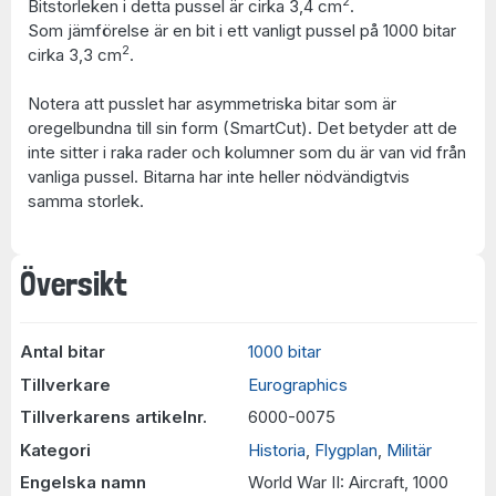
2
Bitstorleken i detta pussel är cirka 3,4 cm
.
Som jämförelse är en bit i ett vanligt pussel på 1000 bitar
2
cirka 3,3 cm
.
Notera att pusslet har asymmetriska bitar som är
oregelbundna till sin form (SmartCut). Det betyder att de
inte sitter i raka rader och kolumner som du är van vid från
vanliga pussel. Bitarna har inte heller nödvändigtvis
samma storlek.
Översikt
Antal bitar
1000 bitar
Tillverkare
Eurographics
Tillverkarens artikelnr.
6000-0075
Kategori
Historia
,
Flygplan
,
Militär
Engelska namn
World War II: Aircraft, 1000