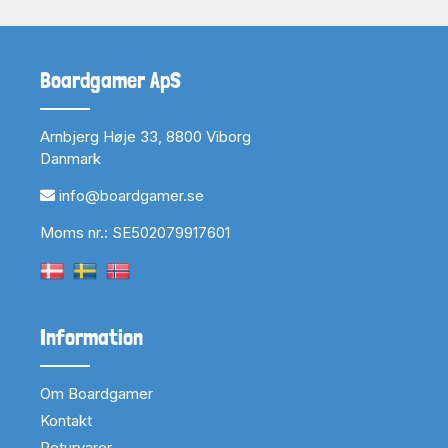
Boardgamer ApS
Arnbjerg Høje 33, 8800 Viborg
Danmark
info@boardgamer.se
Moms nr.: SE502079917601
Information
Om Boardgamer
Kontakt
Returvaror