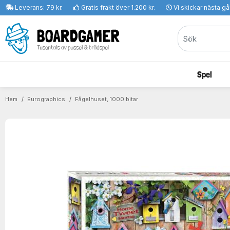
Leverans: 79 kr.
Gratis frakt över 1.200 kr.
Vi skickar nästa g
Spel
Hem
Eurographics
Fågelhuset, 1000 bitar