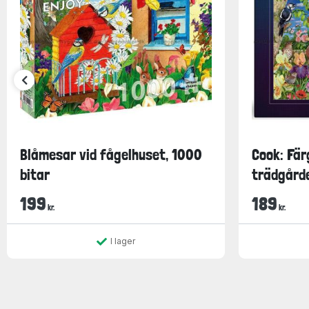
Blåmesar vid fågelhuset, 1000
Cook: Fär
bitar
trädgården
199
189
kr.
kr.
I lager