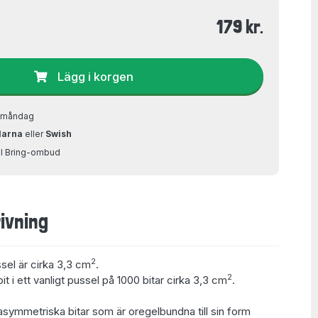
179 kr.
Lägg i korgen
å måndag
larna
eller
Swish
ill Bring-ombud
ivning
2
ssel är cirka 3,3 cm
.
2
t i ett vanligt pussel på 1000 bitar cirka 3,3 cm
.
asymmetriska bitar som är oregelbundna till sin form