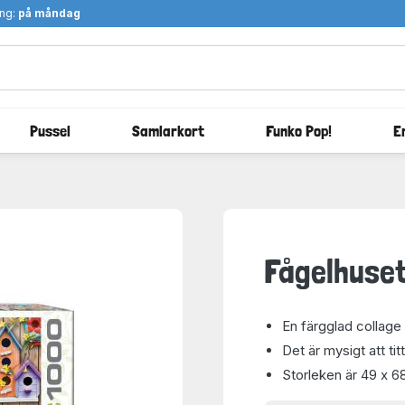
ång:
på måndag
Pussel
Samlarkort
Funko Pop!
E
Fågelhuset
En färgglad collage
Det är mysigt att tit
Storleken är 49 x 6