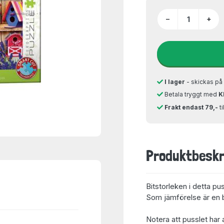
−
+
I lager
- skickas p
Betala tryggt med
K
Frakt endast 79,-
t
Produktbeskr
Bitstorleken i detta pu
Som jämförelse är en bi
Notera att pusslet har 