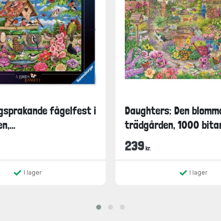
gsprakande fågelfest i
Daughters: Den blomm
,...
trädgården, 1000 bita
239
kr.
I lager
I lager