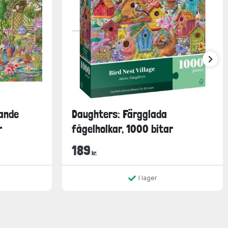
ande
Daughters: Färgglada
r
fågelholkar, 1000 bitar
189
kr.
I lager