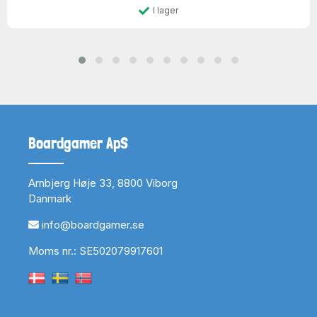
I lager
Boardgamer ApS
Arnbjerg Høje 33, 8800 Viborg
Danmark
info@boardgamer.se
Moms nr.: SE502079917601