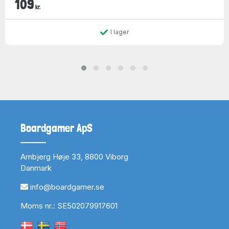
109
kr.
I lager
Boardgamer ApS
Arnbjerg Høje 33, 8800 Viborg
Danmark
info@boardgamer.se
Moms nr.: SE502079917601