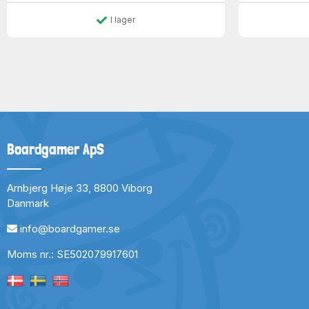
I lager
Boardgamer ApS
Arnbjerg Høje 33, 8800 Viborg
Danmark
info@boardgamer.se
Moms nr.: SE502079917601