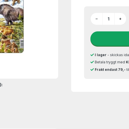
−
+
I lager
- skickas ida
Betala tryggt med
K
Frakt endast 79,-
t
):