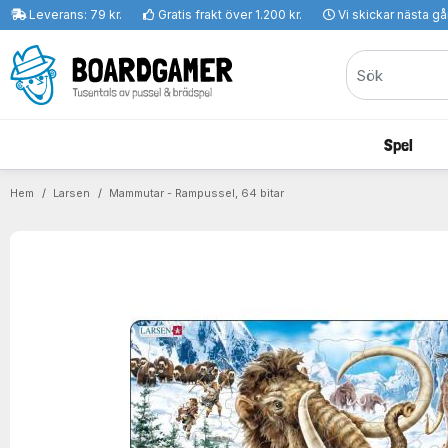
Leverans: 79 kr.
Gratis frakt över 1.200 kr.
Vi skickar nästa g
Spel
Hem
Larsen
Mammutar - Rampussel, 64 bitar