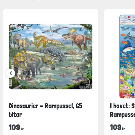
Dinosaurier - Rampussel, 65
I havet: S
bitar
Rampussel
109
109
kr.
kr.