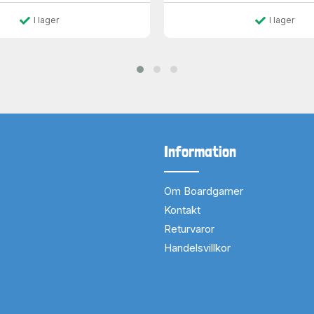
I lager
I lager
Information
Om Boardgamer
Kontakt
Returvaror
Handelsvillkor