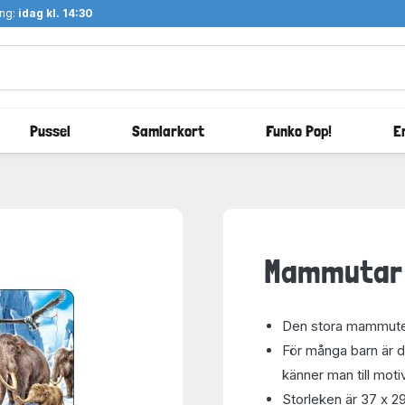
ång:
idag kl. 14:30
Pussel
Samlarkort
Funko Pop!
E
Mammutar 
Den stora mammuten
För många barn är de
känner man till moti
Storleken är 37 x 2