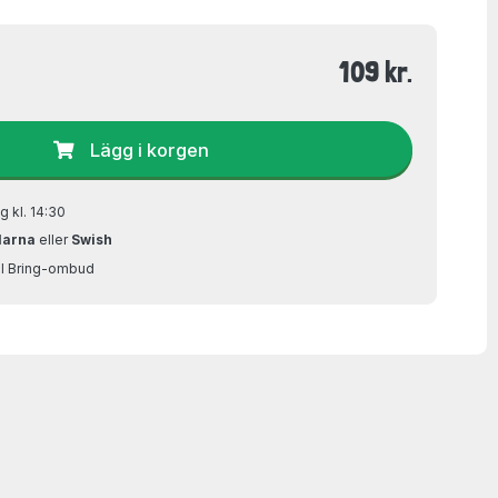
109 kr.
Lägg i korgen
g kl. 14:30
larna
eller
Swish
ill Bring-ombud