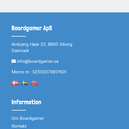
Boardgamer ApS
Arnbjerg Høje 33, 8800 Viborg
Danmark
info@boardgamer.se
Moms nr.: SE502079917601
Information
Om Boardgamer
Kontakt