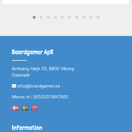
Boardgamer ApS
Arnbjerg Høje 33, 8800 Viborg
Danmark
info@boardgamer.se
Moms nr.: SE502079917601
Information