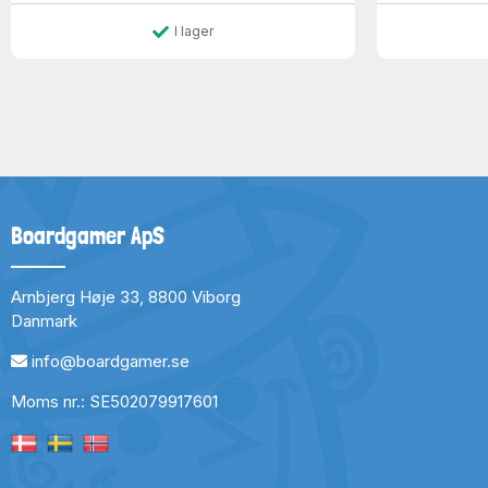
I lager
Boardgamer ApS
Arnbjerg Høje 33, 8800 Viborg
Danmark
info@boardgamer.se
Moms nr.: SE502079917601