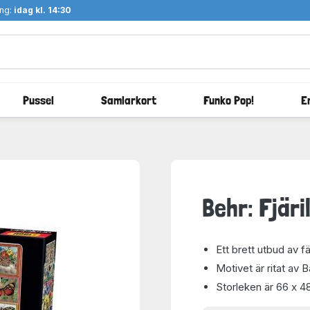
ång:
idag kl. 14:30
Pussel
Samlarkort
Funko Pop!
E
Behr: Fjäri
Ett brett utbud av fä
Motivet är ritat av 
Storleken är 66 x 4