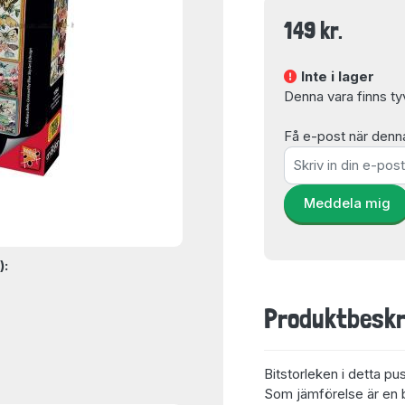
149 kr.
Inte i lager
Denna vara finns tyvär
Få e-post när denna 
Meddela mig
):
Produktbeskr
Bitstorleken i detta pu
Som jämförelse är en bi