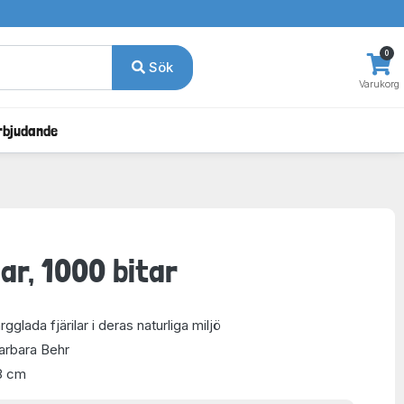
0
Sök
Varukorg
rbjudande
lar, 1000 bitar
rgglada fjärilar i deras naturliga miljö
Barbara Behr
8 cm