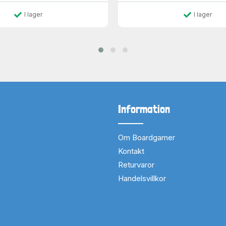
I lager
I lager
Information
Om Boardgamer
Kontakt
Returvaror
Handelsvillkor