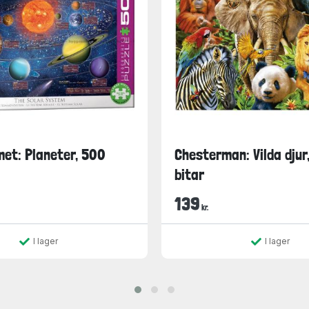
et: Planeter, 500
Chesterman: Vilda djur
bitar
139
kr.
I lager
I lager