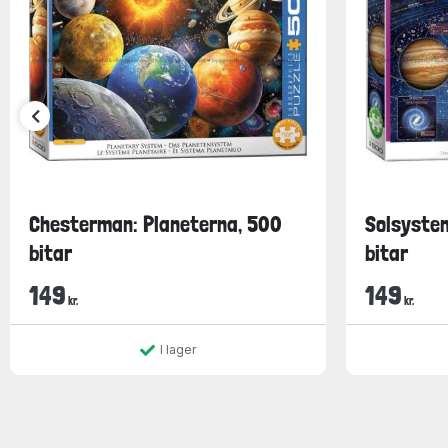
Chesterman: Planeterna, 500
Solsystem
bitar
bitar
149
149
kr.
kr.
I lager