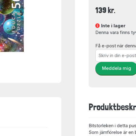
139 kr.
Inte i lager
Denna vara finns tyvär
Få e-post när denna 
Meddela mig
Produktbeskr
Bitstorleken i detta pu
Som jämförelse är en bi