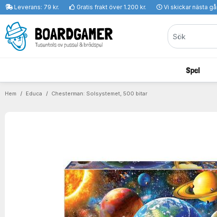
Leverans: 79 kr.
Gratis frakt över 1.200 kr.
Vi skickar nästa g
Spel
Hem
Educa
Chesterman: Solsystemet, 500 bitar