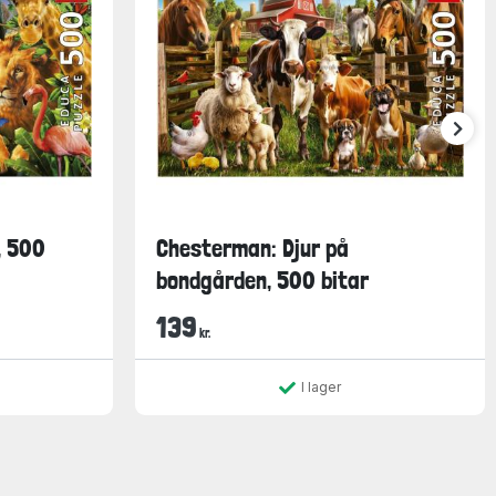
, 500
Chesterman: Djur på
bondgården, 500 bitar
139
kr.
I lager