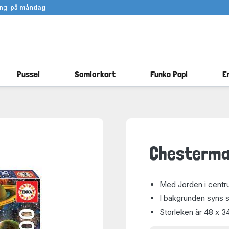
ång:
på måndag
Pussel
Samlarkort
Funko Pop!
E
Chesterman
Med Jorden i centru
I bakgrunden syns s
Storleken är 48 x 3