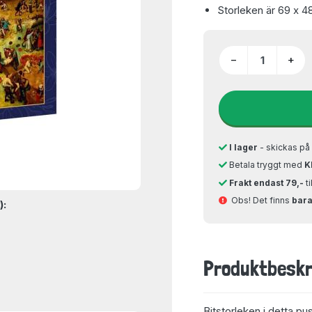
Storleken är 69 x 4
−
+
I lager
- skickas p
Betala tryggt med
K
Frakt endast 79,-
t
Obs! Det finns
bara 
):
Produktbeskr
Bitstorleken i detta pu