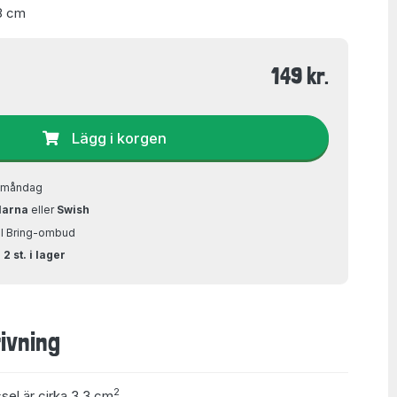
8 cm
149 kr.
Lägg i korgen
å måndag
larna
eller
Swish
ill Bring-ombud
2 st. i lager
ivning
2
ssel är cirka 3,3 cm
.