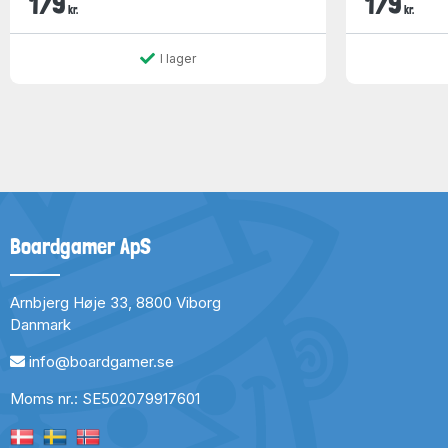
179
179
kr.
kr.
I lager
Boardgamer ApS
Arnbjerg Høje 33, 8800 Viborg
Danmark
info@boardgamer.se
Moms nr.: SE502079917601