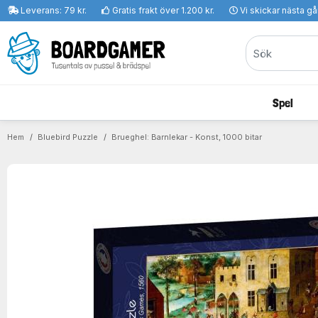
Leverans: 79 kr.
Gratis frakt över 1.200 kr.
Vi skickar nästa g
Spel
Hem
Bluebird Puzzle
Brueghel: Barnlekar - Konst, 1000 bitar