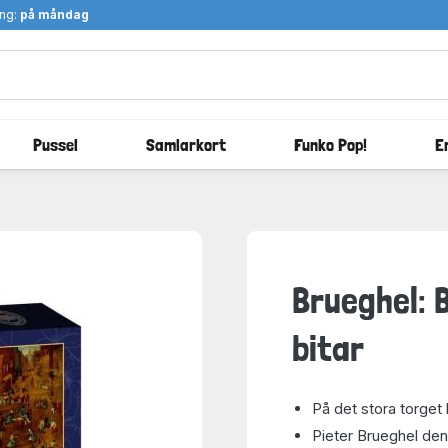
ång:
på måndag
Pussel
Samlarkort
Funko Pop!
E
Brueghel: 
bitar
På det stora torget 
Pieter Brueghel den 