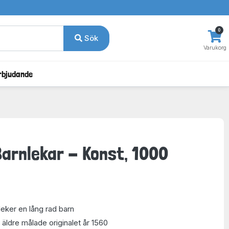
0
Sök
Varukorg
rbjudande
Barnlekar - Konst, 1000
leker en lång rad barn
äldre målade originalet år 1560