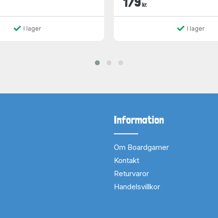
179
kr.
I lager
I lager
Information
Om Boardgamer
Kontakt
Returvaror
Handelsvillkor