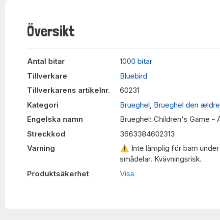
Översikt
Antal bitar
1000 bitar
Tillverkare
Bluebird
Tillverkarens artikelnr.
60231
Kategori
Brueghel
,
Brueghel den ældre
Engelska namn
Brueghel: Children's Game - A
Streckkod
3663384602313
Varning
⚠ Inte lämplig för barn under 
smådelar. Kvävningsrisk.
Produktsäkerhet
Visa