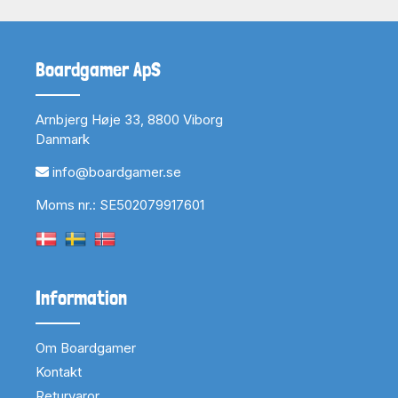
Boardgamer ApS
Arnbjerg Høje 33, 8800 Viborg
Danmark
info@boardgamer.se
Moms nr.: SE502079917601
Information
Om Boardgamer
Kontakt
Returvaror