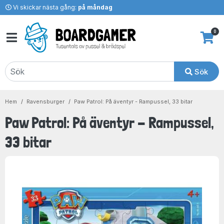
Vi skickar nästa gång:
på måndag
0
Sök
Hem
Ravensburger
Paw Patrol: På äventyr - Rampussel, 33 bitar
Paw Patrol: På äventyr - Rampussel,
33 bitar