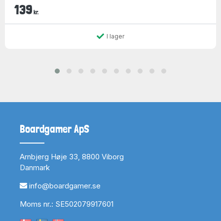
139
kr.
I lager
Boardgamer ApS
Arnbjerg Høje 33, 8800 Viborg
Danmark
info@boardgamer.se
Moms nr.: SE502079917601