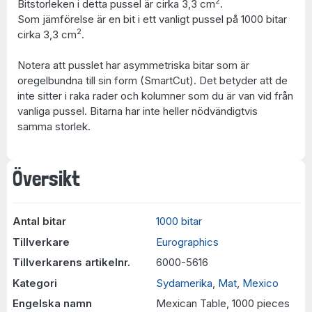
2
Bitstorleken i detta pussel är cirka 3,3 cm
.
Som jämförelse är en bit i ett vanligt pussel på 1000 bitar
2
cirka 3,3 cm
.
Notera att pusslet har asymmetriska bitar som är
oregelbundna till sin form (SmartCut). Det betyder att de
inte sitter i raka rader och kolumner som du är van vid från
vanliga pussel. Bitarna har inte heller nödvändigtvis
samma storlek.
Översikt
Antal bitar
1000 bitar
Tillverkare
Eurographics
Tillverkarens artikelnr.
6000-5616
Kategori
Sydamerika
,
Mat
,
Mexico
Engelska namn
Mexican Table, 1000 pieces