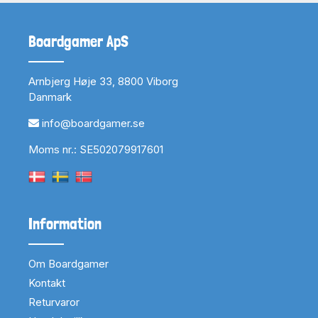
Boardgamer ApS
Arnbjerg Høje 33, 8800 Viborg
Danmark
info@boardgamer.se
Moms nr.: SE502079917601
Information
Om Boardgamer
Kontakt
Returvaror