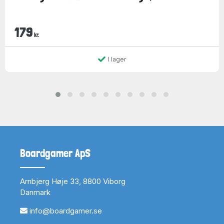
179
kr.
I lager
Boardgamer ApS
Arnbjerg Høje 33, 8800 Viborg
Danmark
info@boardgamer.se