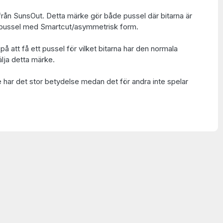
rån SunsOut. Detta märke gör både pussel där bitarna är
ch pussel med Smartcut/asymmetrisk form.
på att få ett pussel för vilket bitarna har den normala
lja detta märke.
e har det stor betydelse medan det för andra inte spelar