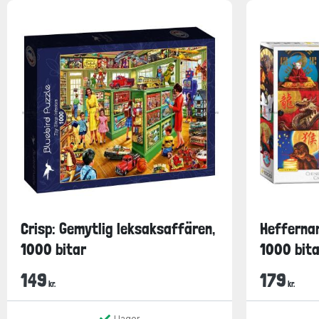
Crisp: Gemytlig leksaksaffären,
Heffernan
1000 bitar
1000 bita
149
179
kr.
kr.
I lager