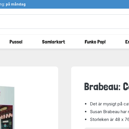
ång:
på måndag
Pussel
Samlarkort
Funko Pop!
E
Brabeau: C
Det är mysigt på ca
Susan Brabeau har r
Storleken är 48 x 7