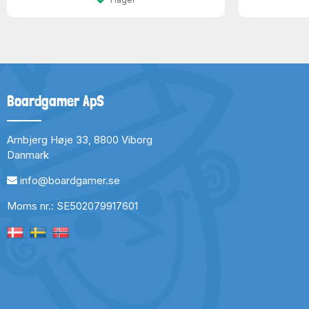
Boardgamer ApS
Arnbjerg Høje 33, 8800 Viborg
Danmark
info@boardgamer.se
Moms nr.: SE502079917601