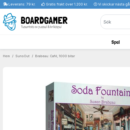
Leverans: 79 kr.
Gratis frakt över 1.200 kr.
Vi skickar nästa g
Spel
Hem
SunsOut
Brabeau: Café, 1000 bitar