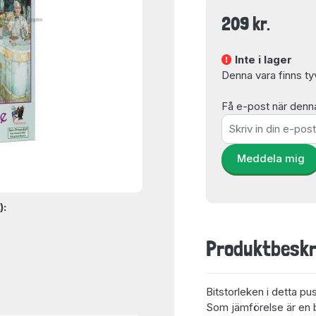
209 kr.
Inte i lager
Denna vara finns tyvär
Få e-post när denna 
Meddela mig
):
Produktbeskr
Bitstorleken i detta pu
Som jämförelse är en bi